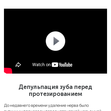
Депульпация зуба перед
протезированием
До недавнего времени удаление нерва было