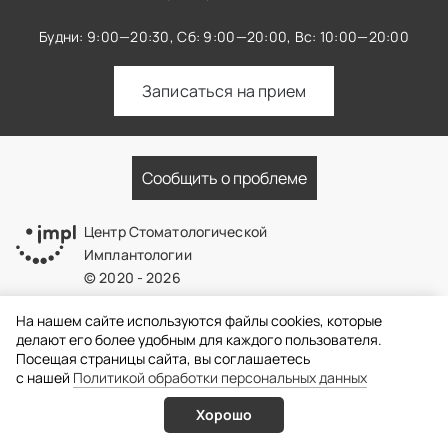
Будни: 9:00—20:30,
Сб: 9:00—20:00,
Вс: 10:00—20:00
Записаться на прием
Сообщить о проблеме
Центр Стоматологической
Имплантологии
© 2020 - 2026
Политика конфиденциальности
На нашем сайте используются файлы cookies, которые
делают его более удобным для каждого пользователя.
+7 (495) 939-30-30
Посещая страницы сайта, вы соглашаетесь
c нашей
Политикой обработки персональных данных
Будни: 9:00—20:30,
Сб: 9:00—20:00,
Вс: 10:00—20:00
Хорошо
Услуги
Врачи
Онлайн запись
Позвонить
Налоговый вычет