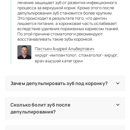
лечение защищает зуб от развития инфекционного
процесса за верхушкой корня. Кроме этого после
депульпирования зуб становится более хрупким.
Это происходит в результате того, что дентин
лишается питания, а коронковая часть ослабевает
вследствие удаления пораженных кариесом тканей.
По этой причине стоматологи рекомендуют
восстанавливать такие зубы коронкой.
Пастьян Андрей Альбертович
хирург‑имплантолог,
стоматолог‑хирург,
врач высшей категории
Зачем депульпировать зуб под коронку?
Эта процедура позволяет пациенту в течение
длительного времени пользоваться восстановленным
зубом. Во-первых, так стоматолог исключает развитие
Сколько болит зуб после
травматического пульпита, который может возникать
депульпирования?
вследствие обработки зуба. В таком случае потребуется
убрать коронку, чтобы снять острую боль и вылечить
В норме болезненность может сохраняться в течение 3–5
каналы. При этом ортопедическую конструкцию придется
дней после лечения каналов. Однако если она