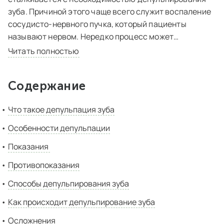
зуба. Причиной этого чаще всего служит воспаление
сосудисто-нервного пучка, который пациенты
называют нервом. Нередко процесс может
сопровождаться резкими самопроизвольными
Читать полностью
болями, поэтому зуб требует экстренного
эндодонтического лечения.
Содержание
Другая распространенная причина – это подготовка
Что такое депульпация зуба
под коронку, которую стоматолог делает, чтобы
исключить поражение нерва под ортопедической
Особенности депульпации
конструкцией. В этой статье подробно описаны
Показания
особенности, виды и этапы процедуры, а также даны
ответы на самые частые вопросы пациентов.
Противопоказания
Способы депульпирования зуба
Как происходит депульпирование зуба
Осложнения