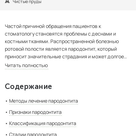
Чистые пруды
Частой причиной обращения пациентов к
стоматологу становятся проблемы с деснами и
костными тканями. Распространенной болезнью
ротовой полости является пародонтит, который
приносит значительные страдания и может долгое
время развиваться, быть причиной потери
Читать полностью
абсолютно здоровых зубов.
Содержание
Методы лечение пародонтита
Признаки пародонтита
Классификация пародонтита
Стадии пародонтита