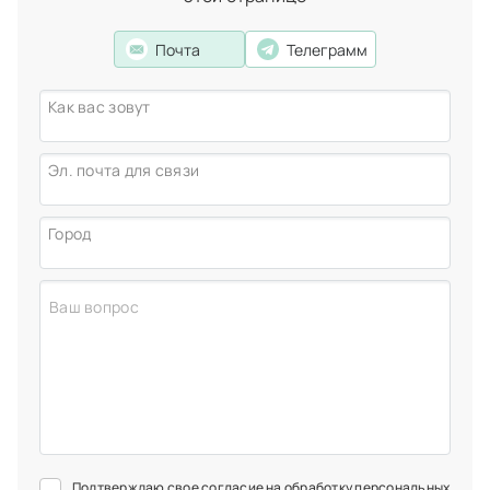
проверенным стоматологам. Вести здоровый образ
жизни.
Почта
Телеграмм
Пастьян Андрей Альбертович
хирург-имплантолог,
стоматолог-хирург
Как вас зовут
Эл. почта для связи
Город
Подтверждаю свое согласие на
обработку персональных