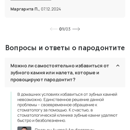
сомневаюсь ни капли. Своими волшебными
руками провела мне операцию по устранению
Маргарита П.,
07.12.2024
этой проблемы. Конечно, приятного было мало, но
сделано хорошо, как и всегда. Сердечно
благодарю!
/
01
03
Вопросы и ответы о пародонтите
Можно ли самостоятельно избавиться от
зубного камня или налета, которые и
провоцируют пародонтит?
В домашних условиях избавиться от зубных камней
невозможно. Единственное решение данной
проблемы – своевременное обращение к
стоматологу за помощью. К счастью, в
стоматологической клинике зубные камни удаляют
быстро и безболезненно.
Пастьян Андрей Альбертович