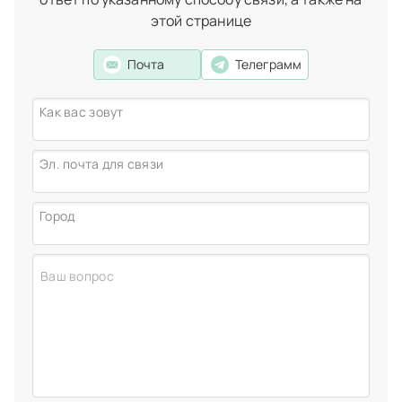
случае, лучше предпочтите второй – постоянное
этой странице
ношение. И не забывайте посещать ортодонта с целью
проверки целостности аппарата и оценки ретенции.
Почта
Телеграмм
Герасимова Яна Олеговна
стоматолог-терапевт,
ортодонт
Как вас зовут
Эл. почта для связи
Город