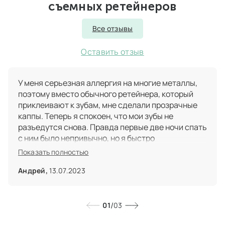
съемных ретейнеров
Все отзывы
Оставить отзыв
У меня серьезная аллергия на многие металлы,
поэтому вместо обычного ретейнера, который
приклеивают к зубам, мне сделали прозрачные
каппы. Теперь я спокоен, что мои зубы не
разъедутся снова. Правда первые две ночи спать
с ним было непривычно, но я быстро
адаптировался и практически не замечаю их во
Показать полностью
рту.
Андрей,
13.07.2023
/
01
03