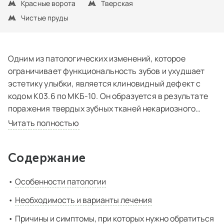
Красные ворота
Тверская
Чистые пруды
Одним из патологических изменений, которое
ограничивает функциональность зубов и ухудшает
эстетику улыбки, является клиновидный дефект с
кодом К03.6 по МКБ-10. Он образуется в результате
поражения твердых зубных тканей некариозного
происхождения. Как правило, патология развивается
Читать полностью
на фронтальных зубах.
Содержание
Особенности патологии
Необходимость и варианты лечения
Причины и симптомы, при которых нужно обратиться