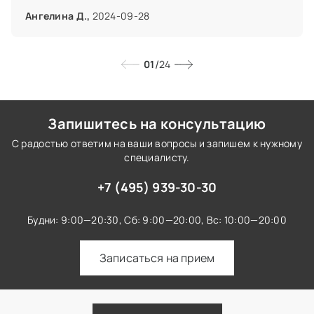
для лечения зубов, снял слепок и изготовил
Ангелина Д.,
2024-09-28
пластины. Врач отлично общается с ребенком и с
нами, родителями, и мы очень довольны его
работой. Мы планируем привести к нему нашего
/
01
24
второго ребенка в будущем.
Запишитесь на консультацию
С радостью ответим на ваши вопросы и запишем к нужному
специалисту.
+7 (495) 939-30-30
Будни: 9:00—20:30,
Сб: 9:00—20:00,
Вс: 10:00—20:00
Записаться на прием