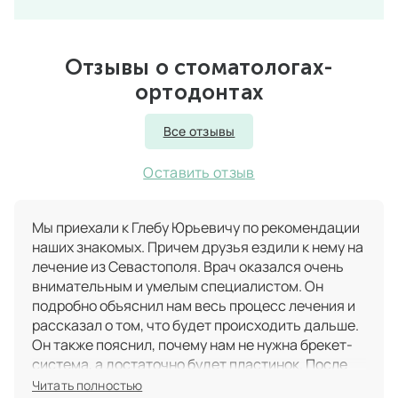
Отзывы о стоматологах-
ортодонтах
Все отзывы
Оставить отзыв
Мы приехали к Глебу Юрьевичу по рекомендации
наших знакомых. Причем друзья ездили к нему на
лечение из Севастополя. Врач оказался очень
внимательным и умелым специалистом. Он
подробно объяснил нам весь процесс лечения и
рассказал о том, что будет происходить дальше.
Он также пояснил, почему нам не нужна брекет-
система, а достаточно будет пластинок. После
этого он отправил нас к хорошему стоматологу
Читать полностью