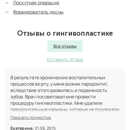
Лоскутная операция
Формирователь десны
Отзывы о гингивопластике
Все отзывы
Оставить отзыв
В результате хронических воспалительных
процессов во рту, у меня возник пародонтит,
вследствие этого развилась и подвижность
зубов. Врач посоветовал мне провести
процедуру гингивопластики. Мне удалили
пародонтальные карманы, которые не подлежали
восстановлению. Кстати, гигивопластика – это
Показать полностью
единственная методика, которая позволяет
ликвидировать пародонтальные карманы и
Екатерина,
01.06.2015