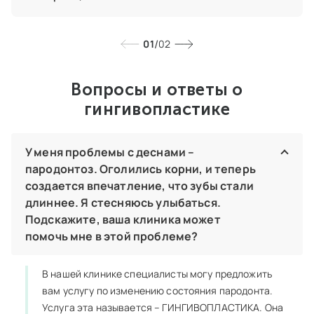
добиться стабилизации пародонтита. Результат
превзошел все мои ожидания. И я забыла, что
такое кровоточивость при чистке зубов, а
/
01
02
главное, что такое боли и отеки десны. Теперь я
еще долго буду жевать собственными зубами. И
Вопросы и ответы о
все благодаря специалистам высокого класса и
отличному обслуживанию. Если б я знала, что
гингивопластике
клиника легко решит мою проблему, пришла бы
намного раньше, как важно все делать
своевременно. Благодарю за отличную работу!
У меня проблемы с деснами –
Рекомендую всем!
пародонтоз. Оголились корни, и теперь
создается впечатление, что зубы стали
длиннее. Я стесняюсь улыбаться.
Подскажите, ваша клиника может
помочь мне в этой проблеме?
В нашей клинике специалисты могу предложить
вам услугу по изменению состояния пародонта.
Услуга эта называется – ГИНГИВОПЛАСТИКА. Она