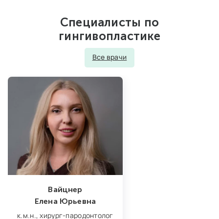
Специалисты по
гингивопластике
Все врачи
Вайцнер
Елена Юрьевна
к.м.н.,
хирург‑пародонтолог