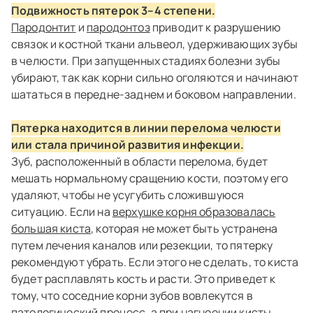
Подвижность пятерок 3–4 степени.
Пародонтит
и
пародонтоз
приводит к разрушению
связок и костной ткани альвеол, удерживающих зубы
в челюсти. При запущенных стадиях болезни зубы
убирают, так как корни сильно оголяются и начинают
шататься в передне-заднем и боковом направлении.
Пятерка находится в линии перелома челюсти
или стала причиной развития инфекции.
Зуб, расположенный в области перелома, будет
мешать нормальному сращению кости, поэтому его
удаляют, чтобы не усугубить сложившуюся
ситуацию. Если на
верхушке корня образовалась
большая киста
, которая не может быть устранена
путем лечения каналов или резекции, то пятерку
рекомендуют убрать. Если этого не сделать, то киста
будет расплавлять кость и расти. Это приведет к
тому, что соседние корни зубов вовлекутся в
патологический процесс, а при нагноении кисты