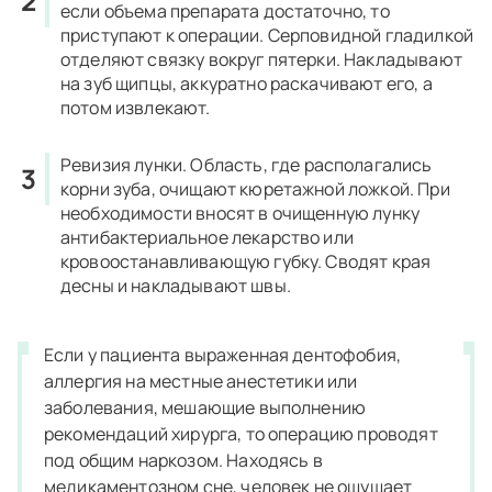
если объема препарата достаточно, то
приступают к
операции
. Серповидной гладилкой
отделяют связку вокруг пятерки. Накладывают
на зуб щипцы, аккуратно раскачивают его, а
потом извлекают.
Ревизия
лунки
.
Область, где располагались
корни
зуба, очищают кюретажной ложкой. При
необходимости вносят в очищенную
лунку
антибактериальное лекарство или
кровоостанавливающую губку. Сводят края
десны и накладывают швы.
Если у пациента выраженная дентофобия,
аллергия на местные анестетики или
заболевания, мешающие выполнению
рекомендаций хирурга, то операцию проводят
под общим наркозом. Находясь в
медикаментозном сне, человек не ощущает