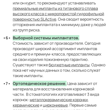
или он курит, то рекомендуют устанавливать
премиальные импланты из титанового сплава
высокого класса с микропористой гидрофильной
поверхностью SLActive
. Она сводит вероятность
отторжения имплантата к минимуму даже у людей
из групп риска.
Выборной системы имплантатов.
Стоимость зависит от производителя. Сегодня
производят широкий ассортимент имплантов
среднего и премиум-класса, предоставляющих
на свои изделия пожизненную гарантию.
Существуют также
бюджетные импланты
. Однако
пока нет научных данных о том, сколько служат
такие импланты.
Ортопедическое решение.
Цена зависит от
материала для восстановления коронковой
части. В стоматологиях изготавливают 3 вида
коронок:
металлокерамические коронки
,
керамические
и
циркониевые
. Первые самые