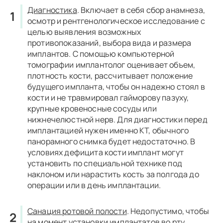
Диагностика
.
Включает в себя сбор анамнеза,
осмотр и рентгенологическое исследование с
целью выявления возможных
противопоказаний, выбора вида и размера
имплантов. С помощью компьютерной
томографии имплантолог оценивает объем,
плотность кости, рассчитывает положение
будущего импланта, чтобы он надежно стоял в
кости и не травмировал гайморову пазуху,
крупные кровеносные сосуды или
нижнечелюстной нерв. Для диагностики перед
имплантацией нужен именно КТ, обычного
панорамного снимка будет недостаточно. В
условиях дефицита кости имплант могут
установить по специальной технике под
наклоном или нарастить кость за полгода до
операции или в день имплантации.
Санация ротовой полости
.
Недопустимо, чтобы
на момент установки имплантатов во рту