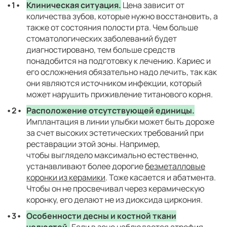
Клиническая ситуация.
Цена зависит от
Наложение и снятие
количества зубов, которые нужно восстановить, а
3000 руб
швов
также от состояния полости рта. Чем больше
стоматологических заболеваний будет
Анестезия
диагностировано, тем больше средств
2000 руб
понадобится на подготовку к лечению. Кариес и
его осложнения обязательно надо лечить, так как
Работа доктора
они являются источником инфекции, который
15000 руб
может нарушить приживление титанового корня.
Расположение отсутствующей единицы.
Взятие крови на анализ
1000 руб
Имплантация в линии улыбки может быть дороже
(гепатит С)
за счет высоких эстетических требований при
реставрации этой зоны. Например,
Осмотры доктора (от 2-5
5000 руб
чтобы выглядело максимально естественно,
осмотров)
устанавливают более дорогие
безметалловые
коронки из керамики
. Тоже касается и абатмента.
Чтобы он не просвечивал через керамическую
коронку, его делают не из диоксида циркония.
Особенности десны и костной ткани
челюстей.
Если в зоне наблюдается атрофия