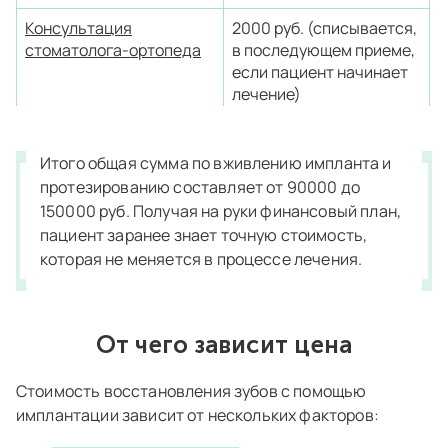
Консультация
2000 руб. (списывается,
стоматолога-ортопеда
в последующем приеме,
если пациент начинает
лечение)
КТ
и
ОПТГ
за весь
18000 руб
период лечения
Итого общая сумма по вживлению импланта и
протезированию составляет от 90000 до
Планирование операции
15000 руб
150000 руб. Получая на руки финансовый план,
3Д
пациент заранее знает точную стоимость,
которая не меняется в процессе лечения.
Имплант
от 25000 до 65000 руб
(
какой выбрать?
)
Заглушка
2000 руб
От чего зависит цена
Стоимость восстановления зубов с помощью
Формирователь десны
(в
13000 руб
имплантации зависит от нескольких факторов:
случае установки во
время имплантации)