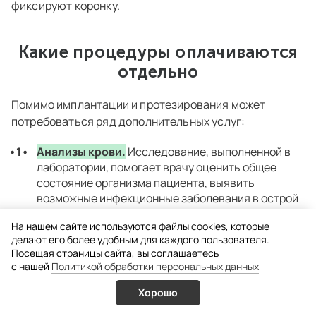
фиксируют коронку.
Какие процедуры оплачиваются
отдельно
Помимо имплантации и протезирования может
потребоваться ряд дополнительных услуг:
Анализы крови.
Исследование, выполненной в
лаборатории, помогает врачу оценить общее
состояние организма пациента, выявить
возможные инфекционные заболевания в острой
стадии и уточнить показатели свертываемости
На нашем сайте используются файлы cookies, которые
крови. Более глубокое обследование перед
делают его более удобным для каждого пользователя.
операцией назначают людям с хроническими
Посещая страницы сайта, вы соглашаетесь
системными заболеваниями, женщинам старше
c нашей
Политикой обработки персональных данных
пятидесяти лет, пожилым людям и пациентам,
планирующим протезирование под наркозом.
Хорошо
Услуги
Врачи
Онлайн запись
Позвонить
Стоимость взятия крови на анализ — 1000 руб.