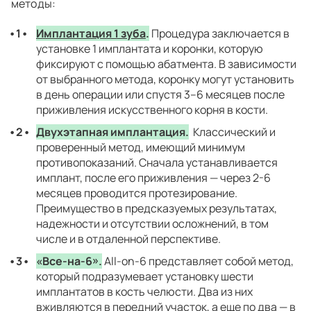
методы:
Имплантация 1 зуба
.
Процедура заключается в
установке 1 имплантата и коронки, которую
фиксируют с помощью абатмента. В зависимости
от выбранного метода, коронку могут установить
в день операции или спустя 3–6 месяцев после
приживления искусственного корня в кости.
Двухэтапная имплантация.
Классический и
проверенный метод, имеющий минимум
противопоказаний. Сначала устанавливается
имплант, после его приживления — через 2-6
месяцев проводится протезирование.
Преимущество в предсказуемых результатах,
надежности и отсутствии осложнений, в том
числе и в отдаленной перспективе.
«Все-на-6».
All-on-6 представляет собой метод,
который подразумевает установку шести
имплантатов в кость челюсти. Два из них
вживляются в передний участок, а еще по два — в