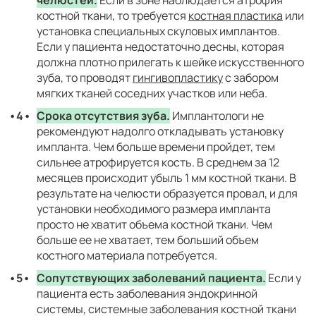
костной ткани, то требуется
костная пластика
или
установка специальных скуловых имплантов.
Если у пациента недостаточно десны, которая
должна плотно прилегать к шейке искусственного
зуба, то проводят
гингивопластику
с забором
мягких тканей соседних участков или неба.
Срока отсутствия зуба.
Имплантологи не
рекомендуют надолго откладывать установку
импланта. Чем больше времени пройдет, тем
сильнее атрофируется кость. В среднем за 12
месяцев происходит убыль 1 мм костной ткани. В
результате на челюсти образуется провал, и для
установки необходимого размера импланта
просто не хватит объема костной ткани. Чем
больше ее не хватает, тем больший объем
костного материала потребуется.
Сопутствующих заболеваний пациента.
Если у
пациента есть заболевания эндокринной
системы, системные заболевания костной ткани