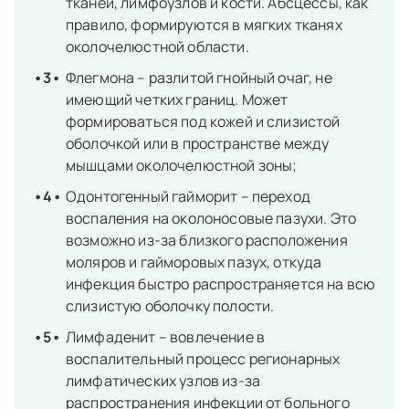
тканей, лимфоузлов и кости. Абсцессы, как
правило, формируются в мягких тканях
околочелюстной области.
Флегмона – разлитой гнойный очаг, не
имеющий четких границ. Может
формироваться под кожей и слизистой
оболочкой или в пространстве между
мышцами околочелюстной зоны;
Одонтогенный гайморит – переход
воспаления на околоносовые пазухи. Это
возможно из-за близкого расположения
моляров и гайморовых пазух, откуда
инфекция быстро распространяется на всю
слизистую оболочку полости.
Лимфаденит – вовлечение в
воспалительный процесс регионарных
лимфатических узлов из-за
распространения инфекции от больного