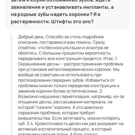
заживления и устанавливать импланты, а
на родные зубы надеть коронки? Я в
растерянности. Штифты это зло?
Добрый день. Спасибо за столь подробное
описание, постараемся вам помочь. Сразу
отметим, что без консультации и осмотра не
обойтись. С большим процентом вероятность
переделывать все конструкции придется. Итак, 1.
Окрашивание десны — распространенная проблема
при установке металлокерамических коронок. Мы
вообще не советуем их использовать при
протезировании передних зубов. Избавиться от
проблемы можно только переделав конструкции и
заменив коронки более эстетическими. 2.
Возможно нарушена герметизация, например, из-за
опущения десны, рассасывания материала, на
которой “сажали” коронки. А это довольно
серьезная проблема, которая требует
вмешательства. Если затягивать, можно потерять
зуб. 3.4. Кровоточивость десен как раз указывает на
активный воспалительный процесс, в который
вовлечены мягкие ткани. А боль только