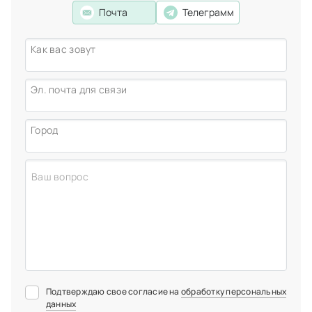
коронка на зубы никакого не доставляет, при условии,
Почта
Телеграмм
что она сделана по всем правилам.
Пастьян Андрей Альбертович
Как вас зовут
хирург-имплантолог,
стоматолог-хирург
Эл. почта для связи
Город
Подтверждаю свое согласие на
обработку персональных
данных