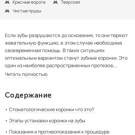
Красные ворота
Тверская
Чистые пруды
Если зубы разрушаются до основания, то они теряют
жевательную функцию, в этом случае необходима
своевременная помощь. В таких ситуациях
оптимальным вариантом станут зубные коронки. Это
один из наиболее распространенных протезов,
позволяющих укрепить и восстановить разрушенные
Читать полностью
зубы. Стоимость изготовления и установки коронки
на зубы зависит от уровня сложности работы и
Содержание
используемого материала.
Стоматологические коронки что это?
Этапы установки коронки на зубы
Показания и противопоказания к процедуре