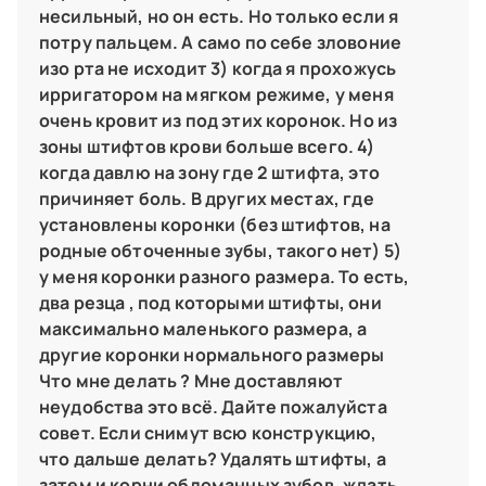
несильный, но он есть. Но только если я
потру пальцем. А само по себе зловоние
изо рта не исходит 3) когда я прохожусь
ирригатором на мягком режиме, у меня
очень кровит из под этих коронок. Но из
зоны штифтов крови больше всего. 4)
когда давлю на зону где 2 штифта, это
причиняет боль. В других местах, где
установлены коронки (без штифтов, на
родные обточенные зубы, такого нет) 5)
у меня коронки разного размера. То есть,
два резца , под которыми штифты, они
максимально маленького размера, а
другие коронки нормального размеры
Что мне делать ? Мне доставляют
неудобства это всё. Дайте пожалуйста
совет. Если снимут всю конструкцию,
что дальше делать? Удалять штифты, а
затем и корни обломанных зубов, ждать