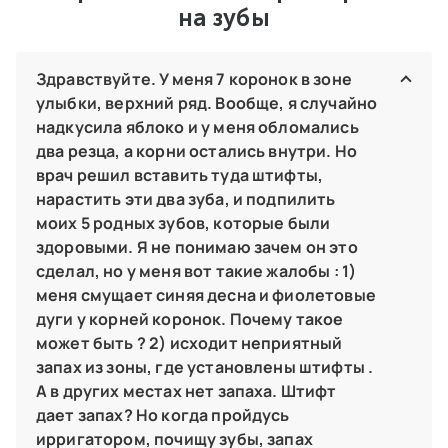
на зубы
Здравствуйте. У меня 7 коронок в зоне
улыбки, верхний ряд. Вообще, я случайно
надкусила яблоко и у меня обломались
два резца, а корни остались внутри. Но
врач решил вставить туда штифты,
нарастить эти два зуба, и подпилить
моих 5 родных зубов, которые были
здоровыми. Я не понимаю зачем он это
сделал, но у меня вот такие жалобы : 1)
меня смущает синяя десна и фиолетовые
дуги у корней коронок. Почему такое
может быть ? 2) исходит неприятный
запах из зоны, где установлены штифты .
А в других местах нет запаха. Штифт
дает запах? Но когда пройдусь
ирригатором, почищу зубы, запах