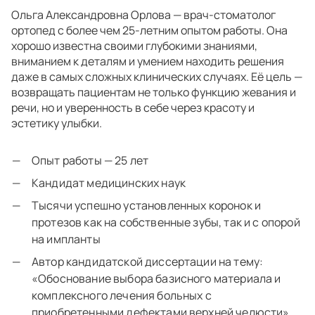
Ольга Александровна Орлова — врач-стоматолог
ортопед с более чем 25-летним опытом работы. Она
хорошо известна своими глубокими знаниями,
вниманием к деталям и умением находить решения
даже в самых сложных клинических случаях. Её цель —
возвращать пациентам не только функцию жевания и
речи, но и уверенность в себе через красоту и
эстетику улыбки.
Опыт работы — 25 лет
Кандидат медицинских наук
Тысячи успешно установленных коронок и
протезов как на собственные зубы, так и с опорой
на импланты
Автор кандидатской диссертации на тему:
«Обоснование выбора базисного материала и
комплексного лечения больных с
приобретенными дефектами верхней челюсти»