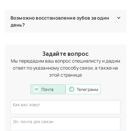
Возможно восстановление зубов за один
день?
Все зависит от изначальной клинической картины.
Благодаря оборудованию, а также обезболиванию в
нашей клинике может проводиться большой объем
лечения за одно посещение.
Задайте вопрос
Мы передадим ваш вопрос специалисту и дадим
Пастьян Андрей Альбертович
хирург‑имплантолог,
стоматолог‑хирург,
врач
ответ по указанному способу связи, а также на
высшей категории
этой странице
Почта
Телеграмм
Как вас зовут
Эл. почта для связи