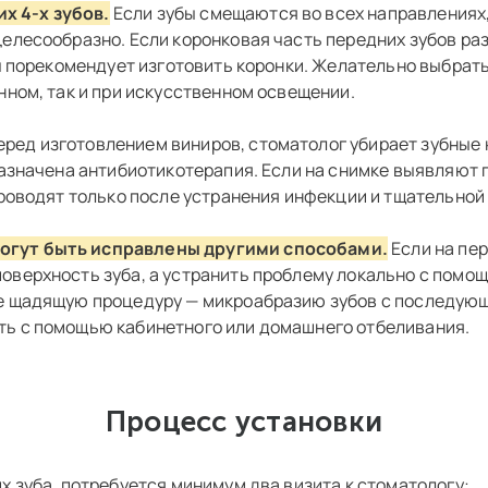
х 4-х зубов.
Если зубы смещаются во всех направлениях,
елесообразно. Если коронковая часть передних зубов раз
ач порекомендует изготовить коронки. Желательно выбрат
нном, так и при искусственном освещении.
ред изготовлением виниров, стоматолог убирает зубные 
назначена антибиотикотерапия. Если на снимке выявляют
проводят только после устранения инфекции и тщательной
огут быть исправлены другими способами.
Если на пе
оверхность зуба, а устранить проблему локально с помо
ее щадящую процедуру — микроабразию зубов с последу
ть с помощью кабинетного или домашнего отбеливания.
Процесс установки
х зуба, потребуется минимум два визита к стоматологу: