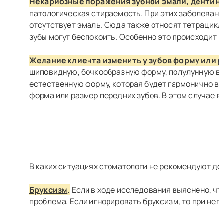
Некариозные поражения зубной эмали, дентин
патологическая стираемость. При этих заболевани
отсутствует эмаль. Сюда также относят тетрацик
зубы могут беспокоить. Особенно это происходит
Желание клиента изменить у зубов форму или 
шиповидную, бочкообразную форму, полулунную в
естественную форму, которая будет гармонично в
форма или размер передних зубов. В этом случае
В каких ситуациях стоматологи не рекомендуют де
Бруксизм
.
Если в ходе исследования выяснено, ч
проблема. Если игнорировать бруксизм, то при н