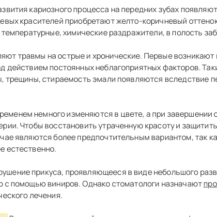
азвития кариозного процесса на передних зубах появляю
щевых красителей приобретают желто-коричневый оттенок
а температурные, химические раздражители, в полость за
яют травмы на острые и хронические. Первые возникают в
д действием постоянных неблагоприятных факторов. Таких
ы, трещины, стираемость эмали появляются вследствие п
ременем немного изменяются в цвете, а при завершении 
рии. Чтобы восстановить утраченную красоту и защитить
чае являются более предпочтительным вариантом, так как
е естественно.
ушение прикуса, проявляющееся в виде небольшого развор
о с помощью виниров. Однако стоматологи назначают
про
ческого лечения.