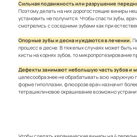
Сильная подвижность или разрушение передни
Поэтому делать на них дорогостоящие виниры нец
установить не получится. Чтобы спасти зубы, вр
смотрелись с соседними зубами как при естестве
Опорные зубы и десна нуждаются в лечении.
Пе
процесс в десне. В тяжелых случаях может быть 
кисты на корнях зубов, то микропротезирование 
Дефекты занимают небольшую часть зубов и м
целесообразнее не обрабатывать всю наружную п
форме гипоплазии, флюорозе врач назначит бол
тетрациклиновое окрашивание возможно устрани
Чтобы сделать керамические виниры на 4 передни