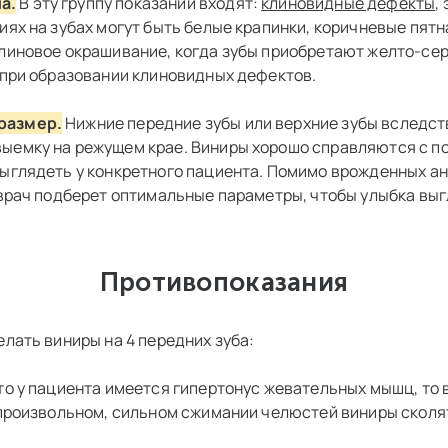
а.
В эту группу показаний входят:
клиновидные дефекты
,
ях на зубах могут быть белые крапинки, коричневые пятна
линовое окрашивание, когда зубы приобретают желто-сер
 при образовании клиновидных дефектов.
размер.
Нижние передние зубы или верхние зубы вследст
ыемку на режущем крае. Виниры хорошо справляются с п
ыглядеть у конкретного пациента. Помимо врожденных ан
 врач подберет оптимальные параметры, чтобы улыбка вы
Противопоказания
лать виниры на 4 передних зуба:
то у пациента имеется гипертонус жевательных мышц, то 
епроизвольном, сильном сжимании челюстей виниры сколя