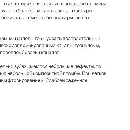
 то их потеря является лишь вопросом времени.
рушена более чем наполовину, то виниры
ь безметалловые, чтобы они гармонично
камни и налет, чтобы убрать воспалительный
 плохо запломбированные каналы, гранулемы,
 перепломбировки каналов.
редних зубах имеются небольшие дефекты, то
щью небольшой композитной пломбы. При легкой
ющим фторированием. Слабовыраженное