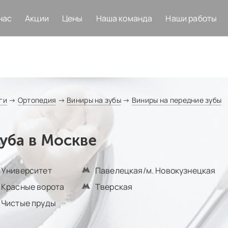
нас
Акции
Цены
Наша команда
Наши работы
ги
→
Ортопедия
→
Виниры на зубы
→
Виниры на передние зубы
уба в Москве
Университет
Павелецкая/м. Новокузнецкая
Красные ворота
Тверская
Чистые пруды