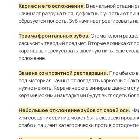
Кариес и его осложнения.
В начальной стадии р
начинает разрушаться, дефектные участки от пи
образуется полость. Зуб начинает реагировать н
Травма фронтальных зубов.
Стоматологи раздел
раскусить твердый предмет. Вторые возникают по
карандаш, перекусывать швейную нить. Еще скол
положение.
Замена композитной реставрации.
Пломбы со в
под материал начинают попадать кариозные бакте
нужно менять. Керамические виниры в данном слу
керамическими накладками будут выглядеть боле
Небольшое отклонение зубов от своей оси.
Нар
или соседних единиц может быть скорректирован
слабо и пациент категорически против ортодонти