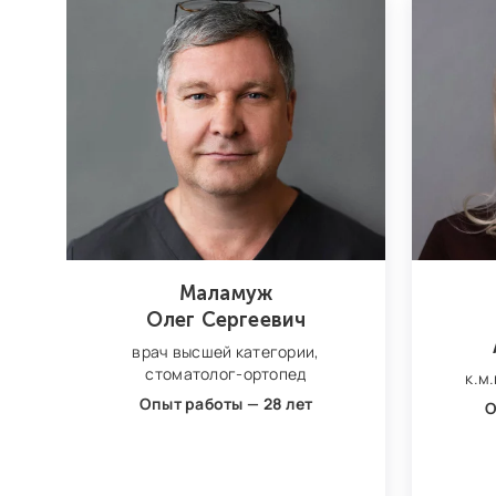
Маламуж
Олег Сергеевич
врач высшей категории,
стоматолог‑ортопед
к.м.
Опыт работы — 28 лет
О