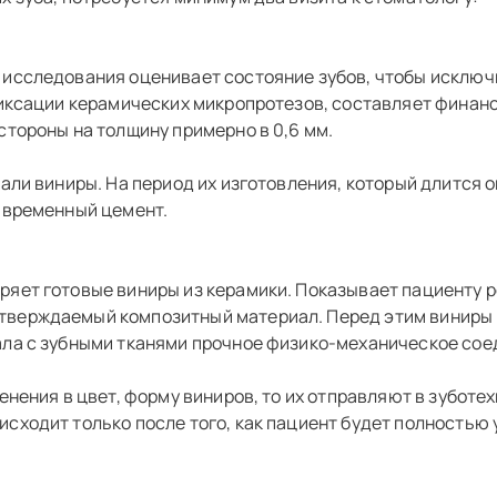
 исследования оценивает состояние зубов, чтобы исклю
фиксации керамических микропротезов, составляет финан
стороны на толщину примерно в 0,6 мм.
али виниры. На период их изготовления, который длится 
 временный цемент.
ет готовые виниры из керамики. Показывает пациенту рез
тверждаемый композитный материал. Перед этим виниры
ала с зубными тканями прочное физико-механическое сое
енения в цвет, форму виниров, то их отправляют в зубот
сходит только после того, как пациент будет полностью