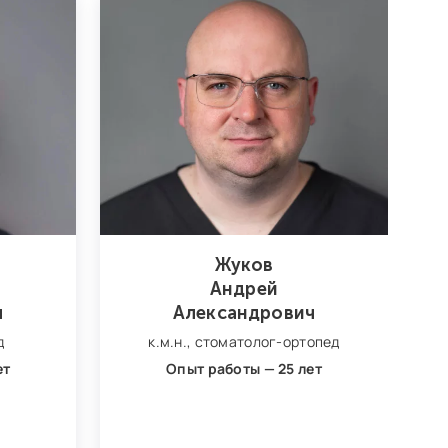
Жуков
Андрей
ч
Александрович
д
к.м.н.,
стоматолог‑ортопед
ет
Опыт работы — 25 лет
с