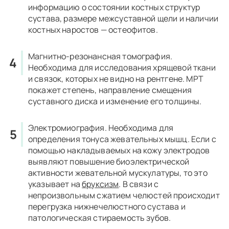
информацию о состоянии костных структур
сустава, размере межсуставной щели и наличии
костных наростов — остеофитов.
Магнитно-резонансная томография.
Необходима для исследования хрящевой ткани
и связок, которых не видно на рентгене. МРТ
покажет степень, направление смещения
суставного диска и изменение его толщины.
Электромиография.
Необходима для
определения тонуса жевательных мышц. Если с
помощью накладываемых на кожу электродов
выявляют повышение биоэлектрической
активности жевательной мускулатуры, то это
указывает на
бруксизм
. В связи с
непроизвольным сжатием челюстей происходит
перегрузка нижнечелюстного сустава и
патологическая стираемость зубов.