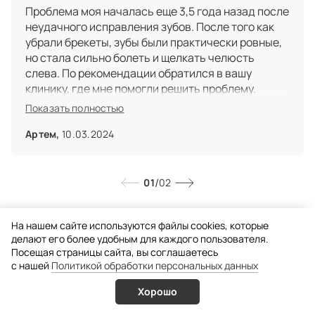
Проблема моя началась еще 3,5 года назад после
неудачного исправления зубов. После того как
убрали брекеты, зубы были практически ровные,
но стала сильно болеть и щелкать челюсть
слева. По рекомендации обратился в вашу
клинику, где мне помогли решить проблему.
Лечение правда было небыстрое, потребовалось
Показать полностью
опять поносить брекеты и капы. Благодаря
Богорад Светлане Михайловне и Грибунову Глебу
Артем,
10.03.2024
Юрьевичу на данный момент меня ничего не
беспокоит.
/
01
02
На нашем сайте используются файлы cookies, которые
Статью проверил эксперт
делают его более удобным для каждого пользователя.
Посещая страницы сайта, вы соглашаетесь
c нашей
Политикой обработки персональных данных
Пастьян Андрей Альбертович
Квалифицированный специалист в области
Хорошо
имплантации зубов, челюстно-лицевой
Услуги
Врачи
Онлайн запись
Позвонить
хирургии.