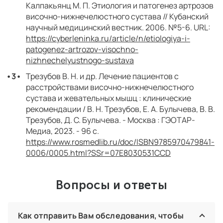
Калпакьянц М. П. Этиология и патогенез артрозов
височно-нижнечелюстного сустава // Кубанский
научный медицинский вестник. 2006. №5-6. URL:
https://cyberleninka.ru/article/n/etiologiya-i-
patogenez-artrozov-visochno-
nizhnechelyustnogo-sustava
Трезубов В. Н. и др. Лечение пациентов с
расстройствами височно-нижнечелюстного
сустава и жевательных мышц : клинические
рекомендации / В. Н. Трезубов, Е. А. Булычева, В. В.
Трезубов, Д. С. Булычева. - Москва : ГЭОТАР-
Медиа, 2023. - 96 с.
https://www.rosmedlib.ru/doc/ISBN9785970479841-
0006/0005.html?SSr=07E8030531CCD
Вопросы и ответы
Как отправить Вам обследования, чтобы