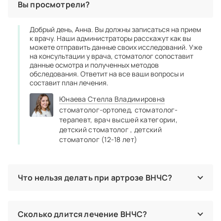
Вы просмотрели?
Добрый день, Анна. Вы должны записаться на прием
к врачу. Наши администраторы расскажут как вы
можете отправить данные своих исследований. Уже
на консультации у врача, стоматолог сопоставит
данные осмотра и полученных методов
обследования. Ответит на все ваши вопросы и
составит план лечения.
Юнаева Стелла Владимировна
стоматолог‑ортопед,
стоматолог-
терапевт,
врач высшей категории,
детский стоматолог ,
детский
стоматолог (12-18 лет)
Что нельзя делать при артрозе ВНЧС?
Нельзя перегружать сустав, длительно пережевывая
твердую пищу. Не рекомендуют широко открывать рот,
чтобы дополнительно не травмировать ВНЧС. Если
Сколько длится лечение ВНЧС?