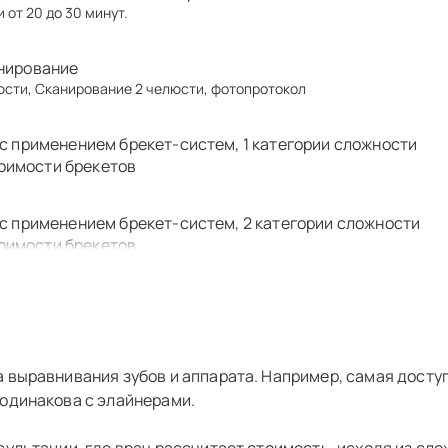
от 20 до 30 минут.
анирование
сти, Сканирование 2 челюсти, фотопротокол
с применением брекет-систем, 1 категории сложности
стоимости брекетов
с применением брекет-систем, 2 категории сложности
стоимости брекетов
с применением брекет-систем, 3 категории сложности
стоимости брекетов
 выравнивания зубов и аппарата. Например, самая доступ
методом Clearcorrect (Straumann Group) One (до 24 эта
 одинакова с элайнерами.
лечение на элайнерах Eurokappa lite PRO