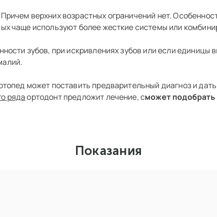
 Причем верхних возрастных ограничений нет. Особеннос
лых чаще используют более жесткие системы или комбини
нности зубов, при искривлениях зубов или если единицы 
малий.
ортопед может поставить предварительный диагноз и дать
го ряда
ортодонт предложит лечение, с
может подобрать 
Показания