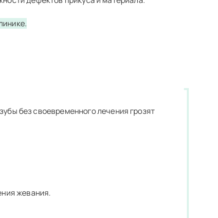
жности дефектов прикуса и материала.
wo
330 000 руб.
линике.
420 000 руб.
460 000 руб.
740 000 руб.
зубы без своевременного лечения грозят
ения жевания.