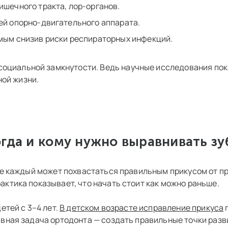
шечного тракта, лор-органов.
ей опорно-двигательного аппарата.
мым снизив риски респираторных инфекций.
социальной замкнутости. Ведь научные исследования по
ной жизни.
гда и кому нужно выравнивать з
 не каждый может похвастаться правильным прикусом от 
ктика показывает, что начать стоит как можно раньше.
етей с 3–4 лет.
В детском возрасте исправление прикуса
п
вная задача ортодонта — создать правильные точки разв