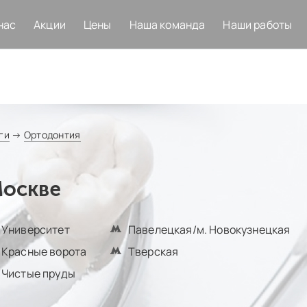
нас
Акции
Цены
Наша команда
Наши работы
ги
→
Ортодонтия
Москве
Университет
Павелецкая/м. Новокузнецкая
Красные ворота
Тверская
Чистые пруды