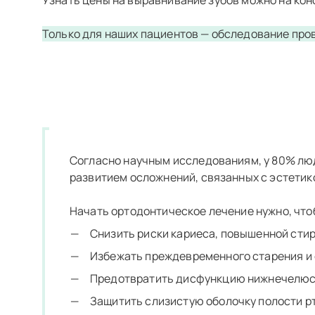
Узнать цены на выравнивание зубов можно на кон
Ортодонтическая коррекция,
Только для наших пациентов — обследование пров
Ортодонтическая коррекция 
Ортодонтическая коррекция,
Ортодонтическая коррекция м
Согласно научным исследованиям, у 80% люд
развитием осложнений, связанных с эстетик
Начать ортодонтическое лечение нужно, что
Снизить риски кариеса, повышенной стир
Избежать преждевременного старения и 
Предотвратить дисфункцию нижнечелюстн
Защитить слизистую оболочку полости рт