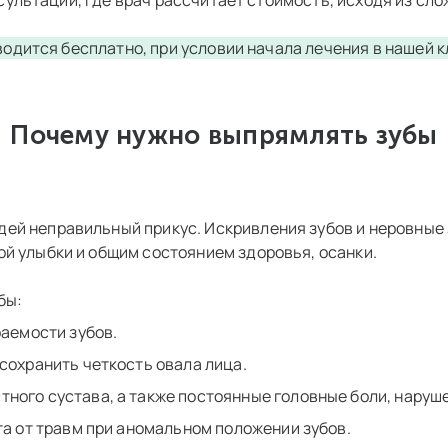
сультации, где врач рассчитает стоимость, исходя из сло
 лечение на элайнерах Straumann Group, Clearcorrect T
одится бесплатно, при условии начала лечения в нашей к
методом Angel Aligners Select 20
Почему нужно выпрямлять зубы
 лечение Eurokappa Complete PLUS
етодом Angel Aligners Unlimited select
ей неправильный прикус. Искривления зубов и неровные 
ой улыбки и общим состоянием здоровья, осанки.
бы:
аемости зубов.
сохранить четкость овала лица.
ого сустава, а также постоянные головные боли, наруш
а от травм при аномальном положении зубов.