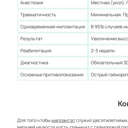
Анестезия
Местная (укол).
Травматичность
Минимальная. Пр
Одновременная имплантация
В 95% случаев и
Результат
Увеличение высо
Реабилитация
2-3 недели.
Диагностика
Обязательный 3D
Основные противопоказания
Острый гайморит,
Ко
Для того чтобы
имплантат
служил десятилетиями,
верхней челюсти кость граничит с гайморовой па