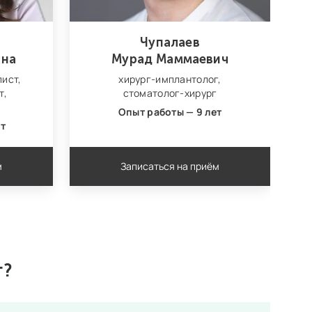
Чупалаев
вна
Мурад Маммаевич
ист,
хирург‑имплантолог,
т,
стоматолог‑хирург
Опыт работы — 9 лет
ет
м
Записаться на приём
г?