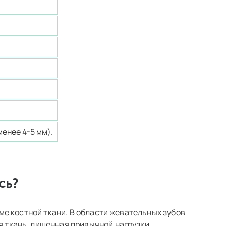
менее 4-5 мм).
сь?
е костной ткани. В области жевательных зубов
 ткань, лишенная привычной нагрузки,