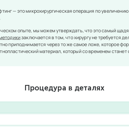
тинг — это микрохирургическая операция по увеличению 
.
ческом опыте, мы можем утверждать, что это самый щад
 методики
заключается в том, что хирургу не требуется д
атно приподнимается через то же самое ложе, которое фор
тнопластический материал, который со временем станет 
Процедура в деталях