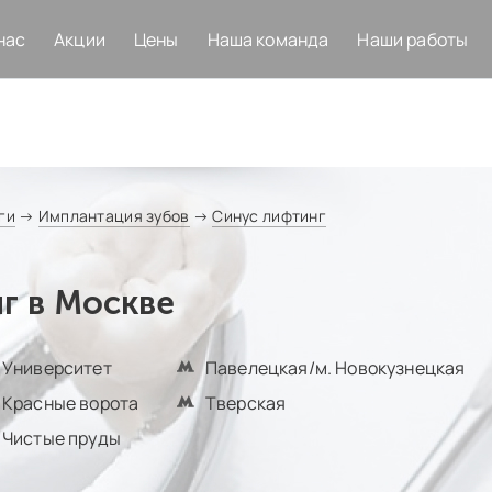
нас
Акции
Цены
Наша команда
Наши работы
ги
→
Имплантация зубов
→
Синус лифтинг
г в Москве
Университет
Павелецкая/м. Новокузнецкая
Красные ворота
Тверская
Чистые пруды