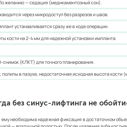
 По желанию — седация (медикаментозный сон).
оводится через микродоступ без разрезов и швов.
мплант устанавливается сразу же в ходе операции.
ты кости на 2-4 мм для надежной установки импланта.
-снимок (КЛКТ) для точного планирования.
 полипы в пазухе, недостаточная исходная высота кости (
гда без синус-лифтинга не обойти
 ему необходима надежная фиксация в достаточном объем
зухой — воздушной полостью. После
удаления зуба
костная