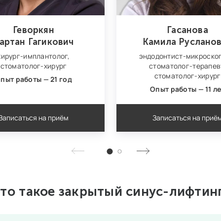
Геворкян
Гасанова
артан Гагикович
Камила Руслано
хирург‑имплантолог,
эндодонтист‑микроскоп
стоматолог‑хирург
стоматолог-терапев
стоматолог‑хирург
пыт работы — 21 год
Опыт работы — 11 л
Записаться на приём
Записаться на приё
то такое закрытый синус-лифтин