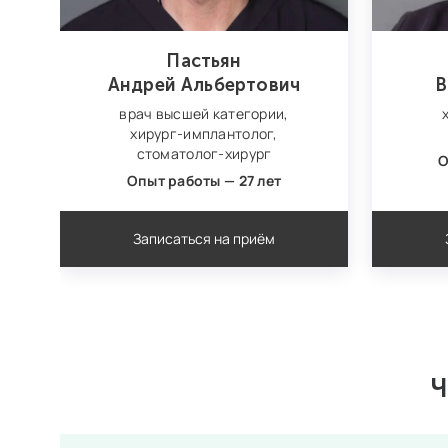
Пастьян
Андрей Альбертович
В
врач высшей категории,
хирург‑имплантолог,
стоматолог‑хирург
О
Опыт работы — 27 лет
Записаться на приём
Ч