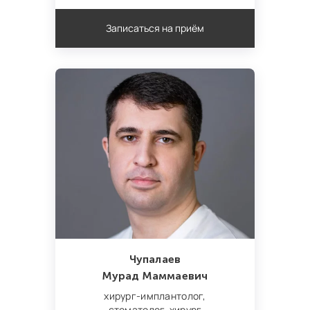
Записаться на приём
Чупалаев
Мурад Маммаевич
хирург‑имплантолог,
стоматолог‑хирург