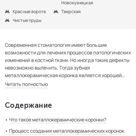
Новокузнецкая
Красные ворота
Тверская
Чистые пруды
Современная стоматология имеет большие
возможности для лечения процессов патологических
изменений в костной ткани. Но иногда такие дефекты
невозможно вылечить. Тогда зубная
металлокерамическая коронка является хорошей
защитой от дальнейшего разрушения. Часто
Читать полностью
пациенты обращаются за помощью к врачу очень
поздно, и ликвидация поврежденного зуба
Содержание
становится неизбежностью. Образовавшееся
пространство смещает и искривляет зубной ряд.
Что такое металлокерамические коронки?
Чтобы этого не произошло, необходимо
протезирование. Качественным протезирующим
Процесс создания металлокерамических коронок