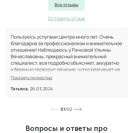
Все отзывы
Оставить отзыв
Пользуюсь услугами Центра много лет. Очень
благодарна за профессионализм и внимательное
отношение! Наблюдаюсь у Рачковой Ульяны
Вячеславовны, прекрасный внимательный
специалист, все подробно объясняет, аккуратно
и бережно проводит лечение, чутко реагирует на
поведение пациента. Доктор, который не делает
Показать полностью
больно! Ставили и пломбы, и металлокерамику,
всегда отличный результат. Отмечу слаженную
Татьяна,
26.03.2024
работу врача и ассистента. Гигиеническую
чистку прохожу у Анны Семеновны Тереховой.
Всегда четко, точно, быстро, в итоге выхожу с
/
01
02
блестящим результатом в прямом смысле слова.
Администраторы на ресепшен стараются
Вопросы и ответы про
подобрать удобное время приема, приветливо