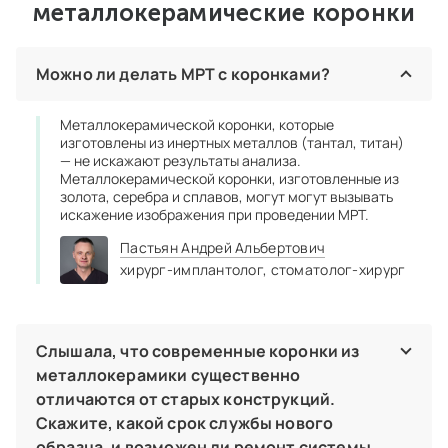
отвечают на возникающие вопросы. Очень
металлокерамические коронки
хорошие впечатления, спасибо всему
коллективу.
Можно ли делать МРТ с коронками?
Металлокерамической коронки, которые
изготовлены из инертных металлов (тантал, титан)
— не искажают результаты анализа.
Металлокерамической коронки, изготовленные из
золота, серебра и сплавов, могут могут вызывать
искажение изображения при проведении МРТ.
Пастьян Андрей Альбертович
хирург-имплантолог,
стоматолог-хирург
Слышала, что современные коронки из
металлокерамики существенно
отличаются от старых конструкций.
Скажите, какой срок службы нового
образца, и возможен ли ремонт системы