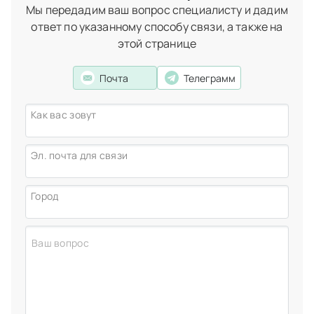
Вначале вам сделают рентген на предмет отсутствия
Мы передадим ваш вопрос специалисту и дадим
хронических воспалительных процессов, затем вылечат
Пастьян Андрей Альбертович
ответ по указанному способу связи, а также на
кариес, запломбируют каналы и проведут процедуру
хирург-имплантолог,
стоматолог-хирург
этой странице
протезирования. Большое разнообразие материалов для
изготовления зубных коронок позволит подобрать
Почта
Телеграмм
оптимальный вариант для вас.
Пастьян Андрей Альбертович
Как вас зовут
хирург-имплантолог,
стоматолог-хирург
Эл. почта для связи
Город