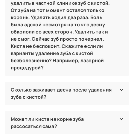
удалить в частной клинике зуб с кистой.
От зуба на тот момент остался только
корень. Удалять ходил два раза. Боль
была адской несмотря на то что десну
обкололи со всех сторон. Удалить так и
не смог. Сейчас зуб просто почернел.
Киста не беспокоит. Скажите если ли
варианты удаление зуба с кистой
безболезненно? Например, лазерной
процедурой?
Удаление зубов в наших клиниках — это 100%
безболезненная процедура. В вашем случае причин боли
во время операции две: инактивация анестетика в зоне
Сколько заживает десна после удаления
нагноения, которое образовалось при обострении
зуба с кистой?
периодонтита и неправильная тактика введения
анестетика. Чтобы удалить зуб без боли под местной или
Заживление десны после удаления зуба с кистой
общей анестезией — обратитесь к нашему хирургу-
происходит в течение 4-7 дней. Сроки
стоматологу.
восстановительного периода зависят от наличия
Может ли киста на корне зуба
сопутствующих вирусных, бактериальных инфекций
рассосаться сама?
Пастьян Андрей Альбертович
организма, состояния иммунитета. В период заживления
хирург‑имплантолог,
стоматолог‑хирург,
врач