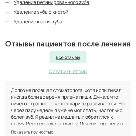
Удаление ретинированного зуба
Удаление зуба с кистой
Удаление корня зуба
Отзывы пациентов после лечения
Все отзывы
Оставить отзыв
Долго не посещал стоматолога, хотя испытывал
иногда боли во время приема пищи. Думал, что
ничего страшного, может кариес развивается. Но
через пару недель я уже не мог спать, настолько
болел зуб. Я решил не медлить и обратился к
врачу. Рентген показал кисту. Лечение провели в
этот же день. Спасибо за быстрое, качественное
Показать полностью