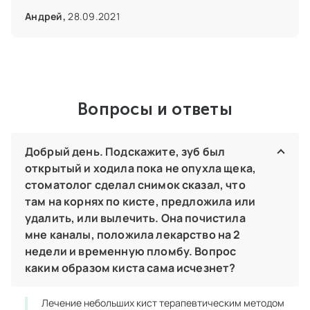
и безболезненное лечение моего зуба. Впредь
буду тщательнее следить за состоянием ротовой
Андрей,
28.09.2021
полости
Вопросы и ответы
Добрый день. Подскажите, зуб был
открытый и ходила пока не опухла щека,
стоматолог сделал снимок сказал, что
там на корнях по кисте, предложила или
удалить, или вылечить. Она почистила
мне каналы, положила лекарство на 2
недели и временную пломбу. Вопрос
каким образом киста сама исчезнет?
Лечение небольших кист терапевтическим методом