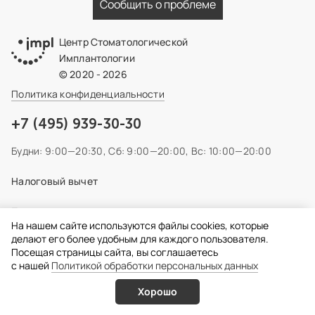
Сообщить о проблеме
Центр Стоматологической
Имплантологии
© 2020 - 2026
Политика конфиденциальности
+7 (495) 939-30-30
Будни: 9:00—20:30,
Сб: 9:00—20:00,
Вс: 10:00—20:00
Налоговый вычет
Правовая информация
На нашем сайте используются файлы cookies, которые
делают его более удобным для каждого пользователя.
Наши группы в соцсетях:
Посещая страницы сайта, вы соглашаетесь
c нашей
Политикой обработки персональных данных
Информация, представленная на сайте носит
Хорошо
ознакомительный характер и не может быть использована
Услуги
Врачи
Онлайн запись
Позвонить
для постановки диагноза, назначения лечения и не