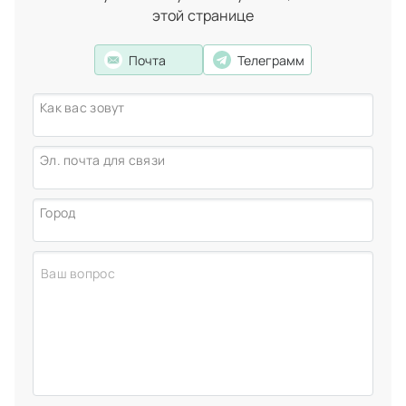
этой странице
Пастьян Андрей Альбертович
хирург-имплантолог,
стоматолог-хирург
Почта
Телеграмм
Как вас зовут
Эл. почта для связи
Город