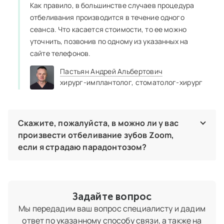
Как правило, в большинстве случаев процедура
отбеливания производится в течение одного
сеанса. Что касается стоимости, то ее можно
уточнить, позвонив по одному из указанных на
сайте телефонов.
Пастьян Андрей Альбертович
хирург-имплантолог,
стоматолог-хирург
Скажите, пожалуйста, в можно ли у вас
произвести отбеливание зубов Zoom,
если я страдаю парадонтозом?
Вам нужно будет пройти обследование на этот счет,
поскольку это заболевание в определенной его стадии
вполне может стать препятствием для отбеливания.
Задайте вопрос
Такие вопросы, как процедура и цена обследования Вы
Мы передадим ваш вопрос специалисту и дадим
можете прояснить, позвонив нам по телефону.
ответ по указанному способу связи, а также на