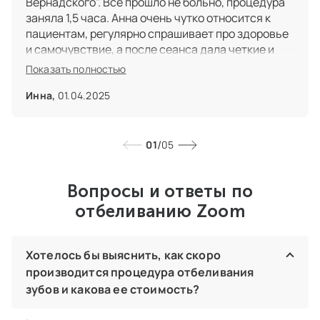
Вернадского". Все прошло не больно, процедура
заняла 1,5 часа. Анна очень чутко относится к
пациентам, регулярно спрашивает про здоровье
и самочувствие, а после сеанса дала четкие и
чрезвычайно полезные советы по продлению
Показать полностью
эффекта. Огромное вам спасибо!
Инна,
01.04.2025
/
01
05
Вопросы и ответы по
отбеливанию Zoom
Хотелось бы выяснить, как скоро
производится процедура отбеливания
зубов и какова ее стоимость?