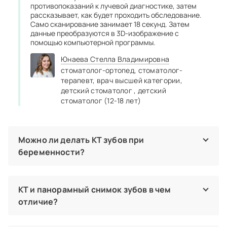
противопоказаний к лучевой диагностике, затем
рассказывает, как будет проходить обследование.
Само сканирование занимает 18 секунд. Затем
данные преобразуются в 3D-изображение с
помощью компьютерной программы.
Юнаева Стелла Владимировна
стоматолог‑ортопед,
стоматолог-
терапевт,
врач высшей категории,
детский стоматолог ,
детский
стоматолог (12-18 лет)
Можно ли делать КТ зубов при
беременности?
Несмотря на минимальную дозу облучения современного
томографа, беременность является противопоказанием к
рентгенологическому исследованию. Поэтому
КТ и панорамный снимок зубов в чем
компьютерную томографию назначают после рождения
отличие?
ребенка. Диагностика возможна только по строгим
клиническим показаниям в неотложных случаях. В такой
Панорамный снимок — это двухмерное изображение. На
ситуации стоматолог принимает решение совместно с