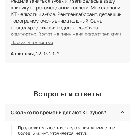
Решила заняться зубами и записалась в вашу
клинику по рекомендации коллеги. Мне сделали
КТ челюсти и зубов. Рентгенлаборант, делавший
томограмму, очень внимательный. Сама
процедура длилась недолго, все было
комфортно. В этот же день меня посмотрел врач
и показал на снимке, какие зубы надо полечить.
Показать полностью
Мы составили план и я записалась на лечение.
Все очень профессионально, спасибо!
Анастасия,
22.05.2022
Вопросы и ответы
Сколько по времени делают КТ зубов?
Продолжительность исследования занимает не
более 15 минут. Уточняется, нет ли