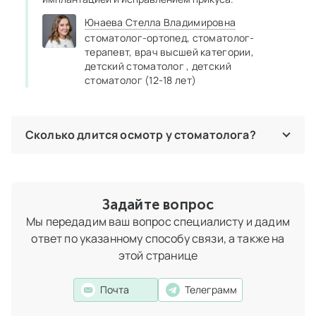
Юнаева Стелла Владимировна
стоматолог‑ортопед,
стоматолог-
терапевт,
врач высшей категории,
детский стоматолог ,
детский
стоматолог (12-18 лет)
Сколько длится осмотр у стоматолога?
Консультация продолжается 30–40 минут. Стоматолог
собирает данные об общем состоянии здоровья, обращая
особое внимание на хронические заболевания и
аллергию. Это позволяет выявить противопоказания к
Задайте вопрос
некоторым терапевтическим и хирургическим методикам.
Мы передадим ваш вопрос специалисту и дадим
Внимательно слушает, что беспокоит пациента. Делает
осмотр, фотопротокол и изучает данные рентгена. Затем
ответ по указанному способу связи, а также на
ставит диагноз и рассказывает об имеющихся вариантах
этой странице
лечения.
Юнаева Стелла Владимировна
Почта
Телеграмм
стоматолог‑ортопед,
стоматолог-терапевт,
врач высшей категории,
детский стоматолог ,