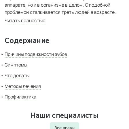
аппарате, но и в организме в целом. С подобной
проблемой сталкивается треть людей в возрасте
старше 30 лет.
Читать полностью
В большинстве случаев подвижность зубов
Содержание
свидетельствует о развитии стоматологических
заболеваний, но спровоцировать его появление
Причины подвижности зубов
могут и другие причины. Вот почему к диагностике и
лечению следует приступать немедленно, чтобы
Симптомы
исключить возможность развития осложнений и
Что делать
сохранить красивую улыбку.
Методы лечения
Профилактика
Наши специалисты
Все врачи