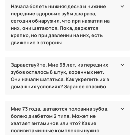
Врач проведет обследование и предложит возможные
варианты восстановления зуба. Даже при невозможности
Начала болеть нижняя десна и нижние
присоединения родной коронковой части к корню, зуб
передние здоровые зубы два раза,
можно восстановить с помощью культевой вкладки и
сегодня обнаружил, что при нажатии на
коронки.
них, они шатаются. Пока, держатся
Юнаева Стелла Владимировна
крепко, но при давлении на них, есть
стоматолог‑ортопед,
стоматолог-терапевт,
движение в стороны.
врач высшей категории,
детский стоматолог ,
детский стоматолог (12-18 лет)
По описанным симптомам можно предположить, что у вас
обострение хронического пародонтита. При этом
заболевании воспаляется десна, разрушается костная
Здравствуйте. Мне 68 лет, из передних
ткань и связки, удерживающие зубы в челюсти. Чтобы
зубов осталось 6 штук, коренных нет.
предупредить дальнейшее расшатывание и потерю зубов
Они начали шататься. Как укрепить их в
— запишитесь на обследование к стоматологу-
пародонтологу.
домашних условиях? Заранее спасибо.
Юнаева Стелла Владимировна
К сожалению, в домашних условиях укрепить оставшиеся
стоматолог‑ортопед,
стоматолог-терапевт,
зубы невозможно. Это связано с тем, что они несут
нагрузку за все отсутствующие зубы. Связки,
Мне 73 года, шатаются половина зубов,
врач высшей категории,
детский стоматолог ,
удерживающие корень, разрушаются, а зубы оголяются и
детский стоматолог (12-18 лет)
болею диабетом 2 типа. Может не
веерообразно раздвигаются. Чтобы решить проблему,
хватает витаминов или что? Какие
нужно восстановить жевательную группу зубов с
помощью пластиночного, бюгельного протеза или
поливитаминные комплексы нужно