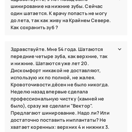
эндодонтист‑микроскопист
стабильности зубов, нормализации жевательной
шинирование на нижние зубы. Сейчас
функции. Нормализация гигиены — важная часть
один шатается. К врачу попасть не могу
комплексного лечения, однако нужны и другие методы.
Например, шинирование зубов для их стабилизации,
до лета, так как живу на Крайнем Севере.
нормализации функции жевания. Особенно хорошо
Как сохранить зуб ?
зарекомендовала себя процедура в комплексе с
кюретажем — удалением поддесневых зубных отложений
Предполагаем, что у вас нарушилась целостность
и грануляционной ткани. Записывайтесь на прием в
шинирующей конструкции. Чтобы не допустить
клинику к стоматологу-пародонтологу, после осмотра и
дальнейшее раскачивание зуба — постарайтесь его не
Здравствуйте. Мне 54 года. Шатаются
обследования наши врачи подберут наиболее
перегружать. Не кусайте на него и не пережевывайте им
передние четыре зуба, как верхние, так
подходящий метод лечения. Мы сделаем все, чтобы
жесткую пищу. Однако эти методы имеют относительную
спасти зубы от выпадения, добиться ремиссии и
и нижние. Шатаются уже лет 20.
эффективность. Чтобы сохранить зуб, мы все же
восстановить качество жизни и функцию жевания.
рекомендуем попасть в ближайшее время к стоматологу.
Дискомфорт никакой не доставляют,
использую их по полной, не жалея.
Исаенко Вероника Александровна
Юнаева Стелла Владимировна
стоматолог-терапевт,
пародонтолог,
Кровоточивости дёсен не было никогда.
стоматолог‑ортопед,
стоматолог-терапевт,
эндодонтист‑микроскопист
Неделю назад впервые сделала
врач высшей категории,
детский стоматолог ,
детский стоматолог (12-18 лет)
профессиональную чистку (камней не
было), сразу же сделали "Вектор".
Предлагают шинирование. Надо ли? Или
достаточно поставить имплантаты? Не
хватает коренных: верхних 4 и нижних 3.