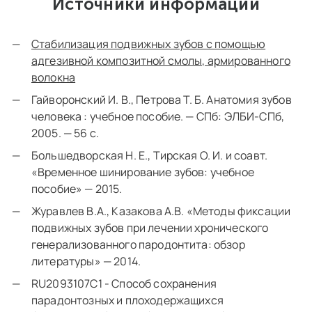
Источники информации
Стабилизация подвижных зубов с помощью
адгезивной композитной смолы, армированного
волокна
Гайворонский И. В., Петрова Т. Б. Анатомия зубов
человека : учебное пособие. — СПб: ЭЛБИ-СПб,
2005. — 56 с.
Большедворская Н. Е., Тирская О. И. и соавт.
«Временное шинирование зубов: учебное
пособие» — 2015.
Журавлев В.А., Казакова А.В. «Методы фиксации
подвижных зубов при лечении хронического
генерализованного пародонтита: обзор
литературы» — 2014.
RU2093107C1 - Способ сохранения
парадонтозных и плоходержащихся