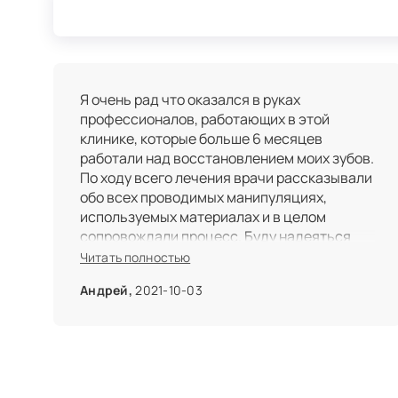
Я очень рад что оказался в руках
профессионалов, работающих в этой
клинике, которые больше 6 месяцев
работали над восстановлением моих зубов.
По ходу всего лечения врачи рассказывали
обо всех проводимых манипуляциях,
используемых материалах и в целом
сопровождали процесс. Буду надеяться
что теперь установленные конструкции
Читать полностью
прослужат мне долго =). Отдельное
Андрей,
2021-10-03
спасибо администраторам, которые
напоминают о предстоящей записи и
уведомляют о переносе. За все это время
не было ни одной накладки с временем
визита. P.S. Лечение проводили терапевт
Полунина Анастасия Викторовна, ортопед