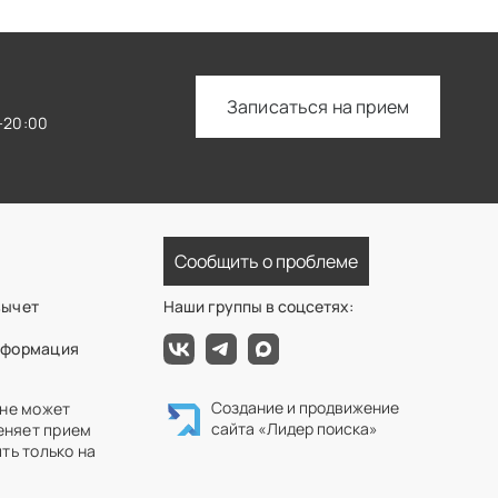
Записаться на прием
—20:00
Сообщить о проблеме
вычет
Наши группы в соцсетях:
нформация
Создание и продвижение
 не может
сайта
«Лидер поиска»
еняет прием
ть только на