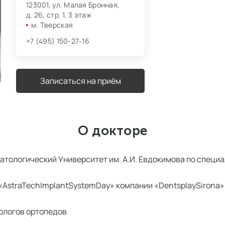
123001, ул. Малая Бронная,
д. 26, стр. 1, 3 этаж
м. Тверская
+7 (495) 150-27-16
Записаться на приём
О докторе
тологический Университет им. А.И. Евдокимова по специ
 «AstraTechImplantSystemDay» компании «DentsplaySirona»
тологов ортопедов