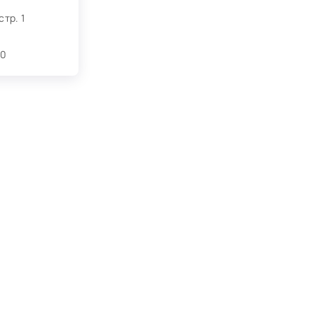
стр. 1
30