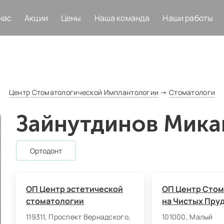
нас
Акции
Цены
Наша команда
Наши работы
Центр Стоматологической Имплантологии
→
Стоматологи
Зайнутдинов Мика
ортодонт
ОП Центр эстетической
ОП Центр Стом
стоматологии
на Чистых Пру
119311, Проспект Вернадского,
101000, Малый