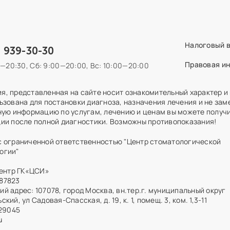
Налоговый 
) 939-30-30
Правовая и
0—20:30,
Сб: 9:00—20:00,
Вс: 10:00—20:00
, представленная на сайте носит ознакомительный характер и
ьзована для постановки диагноза, назначения лечения и не зам
ную информацию по услугам, лечению и ценам вы можете получи
ии после полной диагностики. Возможны противопоказания!
с ограниченной ответственностью "Центр стоматологической
огии"
центр ГК«ЦСИ»
87823
й адрес: 107078, город Москва, вн.тер.г. муниципальный округ
кий, ул Садовая-Спасская, д. 19, к. 1, помещ. 3, ком. 1,3-11
329045
u