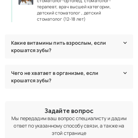
стоматолог‑ортопед,
стоматолог-
терапевт,
врач высшей категории,
детский стоматолог ,
детский
стоматолог (12-18 лет)
Какие витамины пить взрослым, если
крошатся зубы?
При трещинах эмали и сколах коронковой части зуба
рекомендуют к употреблению следующие витаминные
комплексы: «Кальций Д3 Никомед Форте», «Асепта»,
Чего не хватает в организме, если
«Витрум Остеомаг», «Кальцемин Адванс», «ДентоВитус»,
крошатся зубы?
«Витрум Кальциум».
Крошение зубов у взрослых при отсутствии травмы или
Герасимова Яна Олеговна
органической патологии – это явный признак нехватки в
стоматолог-терапевт,
ортодонт
организме кальция, фосфора, фтора, витаминов группы В,
С и D. Восполнить недостаток микроэлементов можно с
Задайте вопрос
помощью как продуктов питания, так и готовых
Мы передадим ваш вопрос специалисту и дадим
витаминно-минеральных комплексов.
ответ по указанному способу связи, а также на
Герасимова Яна Олеговна
этой странице
стоматолог-терапевт,
ортодонт