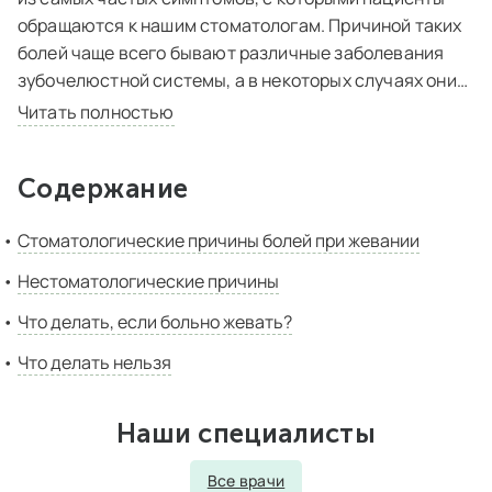
обращаются к нашим стоматологам. Причиной таких
болей чаще всего бывают различные заболевания
зубочелюстной системы, а в некоторых случаях они
могут указывать на приступ стенокардии и другие
Читать полностью
нестоматологические болезни. В этой статье вы
узнаете о возможных причинах зубной боли при
Содержание
жевании и о том, что нужно делать, если
испытываешь такие неприятные ощущения.
Стоматологические причины болей при жевании
Нестоматологические причины
Что делать, если больно жевать?
Что делать нельзя
Наши специалисты
Все врачи