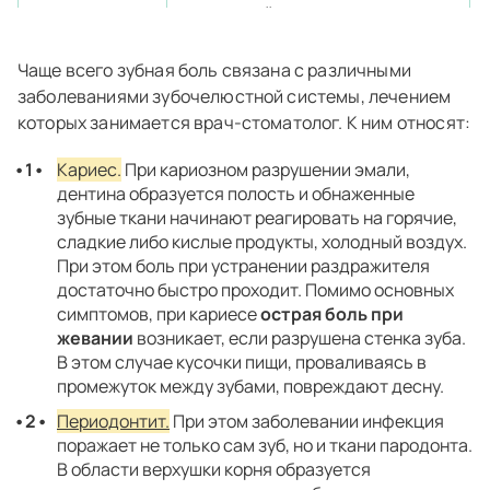
гнилостный запах.
Пародонтит
Воспаление, образование зубного
Чаще всего зубная боль связана с различными
камня, подвижность зубов.
заболеваниями зубочелюстной системы, лечением
которых занимается врач-стоматолог. К ним относят:
Пародонтоз
Долгое развитие без симптомов.
Жжение, бледные десны,
Кариес.
При кариозном разрушении эмали,
оголенные зубы.
дентина образуется полость и обнаженные
Периимплантит
Воспаление вокруг импланта.
зубные ткани начинают реагировать на горячие,
Боль при жевании, отторжение
сладкие либо кислые продукты, холодный воздух.
импланта.
При этом боль при устранении раздражителя
достаточно быстро проходит. Помимо основных
Трещины зуба
Дискомфорт, боль при
симптомов, при кариесе
острая боль при
накусывании. Травмы и
жевании
возникает, если разрушена стенка зуба.
протезирование могут быть
В этом случае кусочки пищи, проваливаясь в
причиной.
промежуток между зубами, повреждают десну.
Сухость во рту
Уменьшение слюнотечения,
Периодонтит.
При этом заболевании инфекция
дискомфорт при разговоре и еде.
поражает не только сам зуб, но и ткани пародонта.
В области верхушки корня образуется
Проседание
Проблема с протезом, часто у