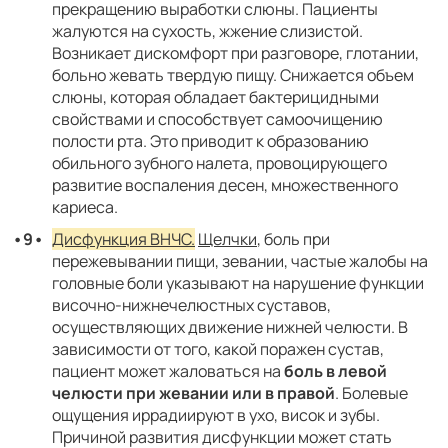
прекращению выработки слюны. Пациенты
жалуются на сухость, жжение слизистой.
Возникает дискомфорт при разговоре, глотании,
больно жевать твердую пищу. Снижается объем
слюны, которая обладает бактерицидными
свойствами и способствует самоочищению
полости рта. Это приводит к образованию
обильного зубного налета, провоцирующего
развитие воспаления десен, множественного
кариеса.
Дисфункция ВНЧС.
Щелчки
, боль при
пережевывании пищи, зевании, частые жалобы на
головные боли указывают на нарушение функции
височно-нижнечелюстных суставов,
осуществляющих движение нижней челюсти. В
зависимости от того, какой поражен сустав,
пациент может жаловаться на
боль в левой
челюсти при жевании или в правой
. Болевые
ощущения иррадиируют в ухо, висок и зубы.
Причиной развития дисфункции может стать