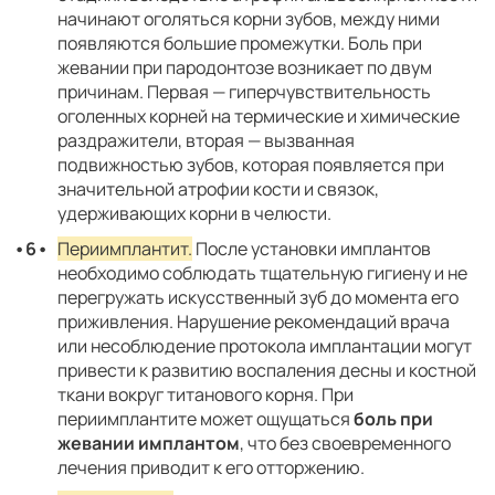
начинают оголяться корни зубов, между ними
появляются большие промежутки. Боль при
жевании при пародонтозе возникает по двум
причинам. Первая — гиперчувствительность
оголенных корней на термические и химические
раздражители, вторая — вызванная
подвижностью зубов, которая появляется при
значительной атрофии кости и связок,
удерживающих корни в челюсти.
Периимплантит.
После установки имплантов
необходимо соблюдать тщательную гигиену и не
перегружать искусственный зуб до момента его
приживления. Нарушение рекомендаций врача
или несоблюдение протокола имплантации могут
привести к развитию воспаления десны и костной
ткани вокруг титанового корня. При
периимплантите может ощущаться
боль при
жевании имплантом
, что без своевременного
лечения приводит к его отторжению.