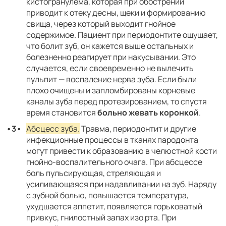
кистогранулема, которая при обострении
протеза
съемных конструкций, из-за
приводит к отеку десны, щеки и формированию
атрофии альвеолярного гребня.
свища, через который выходит гнойное
содержимое. Пациент при периодонтите ощущает,
Неправильное
Травмирование десны при снятии
что болит зуб, он кажется выше остальных и
снятие
слепков.
болезненно реагирует при накусывании. Это
оттисков
случается, если своевременно не вылечить
пульпит —
воспаление нерва зуба
. Если были
Рецессия
Обнажение корней из-за
плохо очищены и запломбированы корневые
десен и
различных причин, включая
каналы зуба перед протезированием, то спустя
обнажение
неправильный прикус и
время становится
больно жевать коронкой
.
корней
заболевания пародонта.
Абсцесс зуба.
Травма, периодонтит и другие
инфекционные процессы в тканях пародонта
могут привести к образованию в челюстной кости
гнойно-воспалительного очага. При абсцессе
боль пульсирующая, стреляющая и
усиливающаяся при надавливании на зуб. Наряду
с зубной болью, повышается температура,
ухудшается аппетит, появляется горьковатый
привкус, гнилостный запах изо рта. При