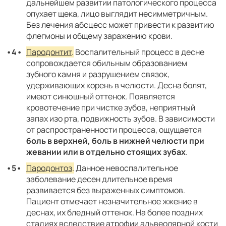
дальнейшем развитии патологического процесса
опухает щека, лицо выглядит несимметричным.
Без лечения абсцесс может привести к развитию
флегмоны и общему заражению крови.
Пародонтит
.
Воспалительный процесс в десне
сопровождается обильным образованием
зубного камня и разрушением связок,
удерживающих корень в челюсти. Десна болят,
имеют синюшный оттенок. Появляется
кровотечение при чистке зубов, неприятный
запах изо рта, подвижность зубов. В зависимости
от распространенности процесса, ощущается
боль в верхней, боль в нижней челюсти при
жевании или в отдельно стоящих зубах
.
Пародонтоз
.
Данное невоспалительное
заболевание десен длительное время
развивается без выраженных симптомов.
Пациент отмечает незначительное жжение в
деснах, их бледный оттенок. На более поздних
стадиях вследствие атрофии альвеолярной кости