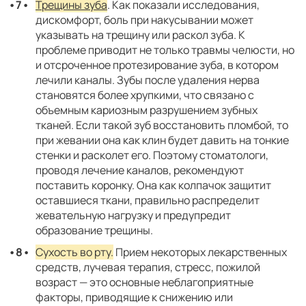
Трещины зуба
. Как показали исследования,
дискомфорт, боль при накусывании может
указывать на трещину или раскол зуба. К
проблеме приводит не только травмы челюсти, но
и отсроченное протезирование зуба, в котором
лечили каналы. Зубы после удаления нерва
становятся более хрупкими, что связано с
объемным кариозным разрушением зубных
тканей. Если такой зуб восстановить пломбой, то
при жевании она как клин будет давить на тонкие
стенки и расколет его. Поэтому стоматологи,
проводя лечение каналов, рекомендуют
поставить коронку. Она как колпачок защитит
оставшиеся ткани, правильно распределит
жевательную нагрузку и предупредит
образование трещины.
Сухость во рту.
Прием некоторых лекарственных
средств, лучевая терапия, стресс, пожилой
возраст — это основные неблагоприятные
факторы, приводящие к снижению или