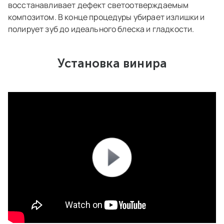
восстанавливает дефект светоотверждаемым
композитом. В конце процедуры убирает излишки и
полирует зуб до идеального блеска и гладкости.
Установка винира