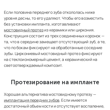
Если половина переднего зуба откололась ниже
уровня десны, то его удаляют. Чтобы его возместить
без установки импланта, изготавливают
мостовидный протез
из керамики или циркония.
Конструкция состоит из трех соединенных коронок —
та, что в середине замещает отсутствующий зуб, а те,
что по бокам фиксируют на обработанные соседние
зубы. Циркониевый мостовидный протез фиксируют
на стеклоиономерный цемент, а керамический на
светоотверждаемый композит.
Протезирование на импланте
Хорошая альтернатива мостовидному протезу —
имплантация передних зубов
. Если имеется
достаточный объем кости и отсутствует воспаление,