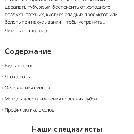
царапать губу, язык, беспокоить от холодного
воздуха, горячих, кислых, сладких продуктов или
болеть при накусывании. Чтобы устранить
неприятные симптомы и исключить развитие
Читать полностью
осложнений, потребуется помощь стоматолога. В
этой статье мы расскажем, по каким причинам могут
Содержание
скалываться передние зубы и какие методы лечения
используют в наших клиниках. Перечислим
Виды сколов
осложнения, возникающие без лечения и методы
профилактики травмирования зубов.
Что делать
Осложнения сколов
Методы восстановления передних зубов
Профилактика сколов
Наши специалисты