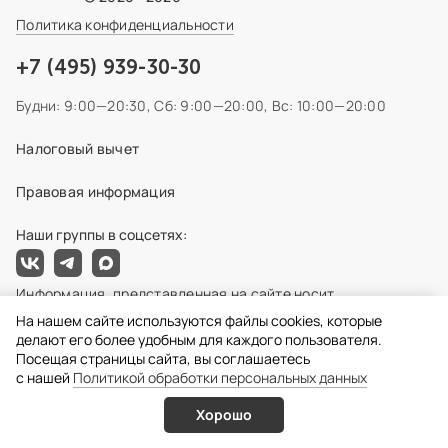
Политика конфиденциальности
+7 (495) 939-30-30
Будни: 9:00—20:30,
Сб: 9:00—20:00,
Вс: 10:00—20:00
Налоговый вычет
Правовая информация
Наши группы в соцсетях:
Информация, представленная на сайте носит
ознакомительный характер и не может быть использована
На нашем сайте используются файлы cookies, которые
для постановки диагноза, назначения лечения и не
делают его более удобным для каждого пользователя.
заменяет прием врача. Точную информацию по услугам,
Посещая страницы сайта, вы соглашаетесь
лечению и ценам вы можете получить только на
c нашей
Политикой обработки персональных данных
консультации после полной диагностики. Возможны
противопоказания!
Хорошо
Услуги
Врачи
Онлайн запись
Позвонить
Общество с ограниченной ответственностью "Центр