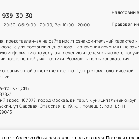
Налоговый 
) 939-30-30
Правовая и
0—20:30,
Сб: 9:00—20:00,
Вс: 10:00—20:00
, представленная на сайте носит ознакомительный характер и
ьзована для постановки диагноза, назначения лечения и не зам
ную информацию по услугам, лечению и ценам вы можете получи
ии после полной диагностики. Возможны противопоказания!
с ограниченной ответственностью "Центр стоматологической
огии"
центр ГК«ЦСИ»
87823
й адрес: 107078, город Москва, вн.тер.г. муниципальный округ
кий, ул Садовая-Спасская, д. 19, к. 1, помещ. 3, ком. 1,3-11
329045
u
ают его более удобным для каждого пользователя. Посещая стран