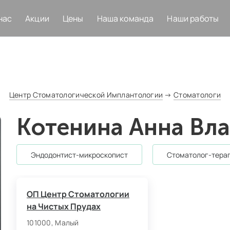
нас
Акции
Цены
Наша команда
Наши работы
Центр Стоматологической Имплантологии
→
Стоматологи
Котенина Анна Вл
эндодонтист‑микроскопист
стоматолог-тера
ОП Центр Стоматологии
на Чистых Прудах
101000, Малый