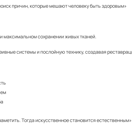
 поиск причин, которые мешают человеку быть здоровым»
и максимальном сохранении живых тканей.
ивные системы и послойную технику, создавая реставраци
сть
тем
ба
заметить. Тогда искусственное становится естественным»