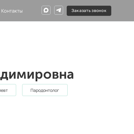
Контакты
Заказать звонок
адимировна
певт
пародонтолог