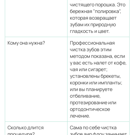
чистящего порошка. Это
бережная "полировка",
которая возвращает
зубам их природную
гладкость и цвет.
Кому она нужна?
Профессиональная
чистка зубов этим
методом показана, если
у вас есть налет от кофе,
чая или сигарет;
установлены брекеты,
коронки или импланты;
или вы планируете
отбеливание,
протезирование или
ортодонтическое
лечение.
Сколько длится
Сама по себе чистка
процедура?
зубов аир флоу занимает