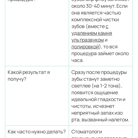
около 30-40 минут. Если
она является частью
комплексной чистки
зубов (вместе
с
удалением камня
ультразвуком
и
полировкой
), то вся
процедура займет около
часа.
Какой результат я
Сразу после процедуры
получу?
зубы станут заметно
светлее (на 1-2 тона),
появится ощущение
идеальной гладкости и
чистоты, исчезнет
неприятный запах изо
рта, вызванный налетом.
Как часто нужно делать?
Стоматологи