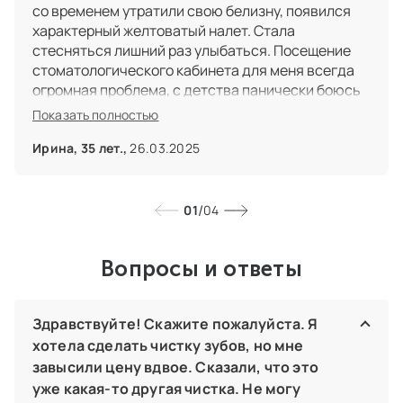
со временем утратили свою белизну, появился
характерный желтоватый налет. Стала
стесняться лишний раз улыбаться. Посещение
стоматологического кабинета для меня всегда
огромная проблема, с детства панически боюсь
дантистов. Но процедура отбеливания эйр флоу
Показать полностью
оказалась совершенно безболезненной, я не
ощутила никакого дискомфорта. Теперь,
Ирина, 35 лет.,
26.03.2025
благодаря центру эстетической стоматологии и
новой технологии, мои зубы стали гладкими,
чистыми и сверкающими первозданной
/
01
04
белизной. Врачам и обслуживающему персоналу
огромное спасибо! Буду рекомендовать клинику
Вопросы и ответы
друзьям и знакомым!
Здравствуйте! Скажите пожалуйста. Я
хотела сделать чистку зубов, но мне
завысили цену вдвое. Сказали, что это
уже какая-то другая чистка. Не могу