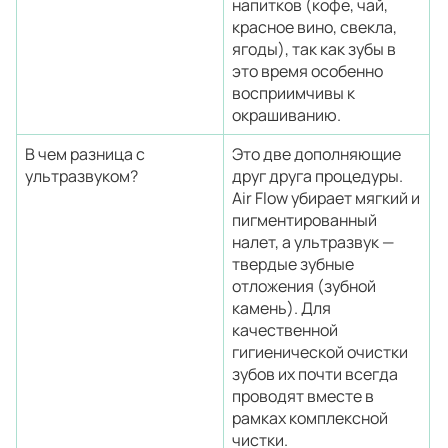
напитков (кофе, чай,
красное вино, свекла,
ягоды), так как зубы в
это время особенно
восприимчивы к
окрашиванию.
В чем разница с
Это две дополняющие
ультразвуком?
друг друга процедуры.
Air Flow убирает мягкий и
пигментированный
налет, а ультразвук —
твердые зубные
отложения (зубной
камень). Для
качественной
гигиенической очистки
зубов их почти всегда
проводят вместе в
рамках комплексной
чистки.