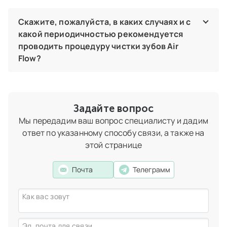
Технология чистки зубов Air Flow абсолютно безопасная,
не вызывает болезненных ощущений и проводится без
Скажите, пожалуйста, в каких случаях и с
применения анестезии. Она не повреждает зубную
какой периодичностью рекомендуется
эмаль и не травмирует десна, так как основные
проводить процедуру чистки зубов Air
действующие компоненты, участвующие в ее
Flow?
проведении – пищевая сода и вода.
Проводить профессиональную процедуру по чистке
Терехова Анна Семеновна
зубов рекомендуется, когда эмаль теряет свой
гигиенист стоматологический
первоначальный вид и начинают появляться темные
Задайте вопрос
зубные отложения, а также в качестве профилактики
Мы передадим ваш вопрос специалисту и дадим
пародонтоза. Чистка Air Flow – это щадящая технология
ответ по указанному способу связи, а также на
и повторять ее можно с периодичностью раз в полгода.
этой странице
Терехова Анна Семеновна
гигиенист стоматологический
Почта
Телеграмм
Как вас зовут
Эл. почта для связи