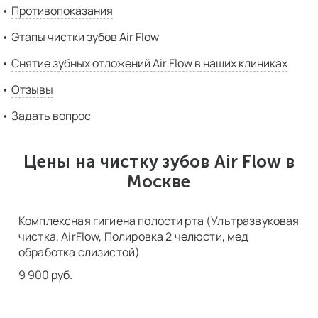
отбеливание и
чистка зубов Air Flow
стали настолько
Противопоказания
популярными, простыми и доступными процедурами,
что провести их с комфортом можно во многих
Этапы чистки зубов Air Flow
стоматологических клиниках Москвы.
Снятие зубных отложений Air Flow в наших клиниках
Отзывы
Задать вопрос
Цены на чистку зубов Air Flow в
Москве
Комплексная гигиена полости рта (Ультразвуковая
чистка, AirFlow, Полировка 2 челюсти, мед
обработка слизистой)
9 900 руб.