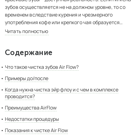
зубов осуществляется не на должном уровне, то со
временем вследствие курения и чрезмерного
употребления кофе или крепкого чая образуется
налет темного оттенка.
Читать полностью
Своевременно неудаленные зубные отложения
Содержание
отвердевают и образуют зубной камень. Бороться за
белоснежность и ухоженность улыбки в домашних
Что такое чистка зубов Air Flow?
условиях достаточно проблематично и практически
безрезультатно, необходимо регулярное посещение
Примеры до/после
кабинета дантиста.
Когда нужна чистка эйр флоу и с чем в комплексе
проводится?
Обеспечить красивые сияющие зубы поможет
эстетическая стоматология. Сегодня она шагнула
Преимущества AirFlow
далеко вперед и добиться отличного внешнего вида
Недостатки процедуры
зубов можно всего за одно посещение
стоматологического кабинета. Современное
Показания к чистке Air Flow