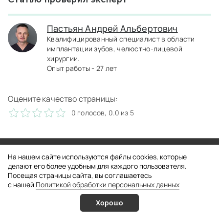
Пастьян Андрей Альбертович
Квалифицированный специалист в области
имплантации зубов, челюстно-лицевой
хирургии.
Опыт работы - 27 лет
Оцените качество страницы:
0 голосов, 0.0 из 5
Запишитесь на консультацию
На нашем сайте используются файлы cookies, которые
делают его более удобным для каждого пользователя.
С радостью ответим на ваши вопросы и запишем к нужному
Посещая страницы сайта, вы соглашаетесь
специалисту.
c нашей
Политикой обработки персональных данных
+7 (495) 939-30-30
Хорошо
Услуги
Врачи
Онлайн запись
Позвонить