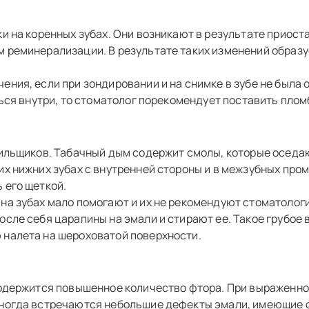
ки на коренных зубах. Они возникают в результате приос
 реминерализации. В результате таких изменений образу
ения, если при зондировании и на снимке в зубе не была
ться внутри, то стоматолог порекомендует поставить плом
рильщиков. Табачный дым содержит смолы, которые оседают
их нижних зубах с внутренней стороны и в межзубных пром
 его щеткой.
на зубах мало помогают и их не рекомендуют стоматологи
сле себя царапины на эмали и стирают ее. Такое грубое 
 налета на шероховатой поверхности.
содержится повышенное количество фтора. При выраженно
Иногда встречаются небольшие дефекты эмали, имеющие 