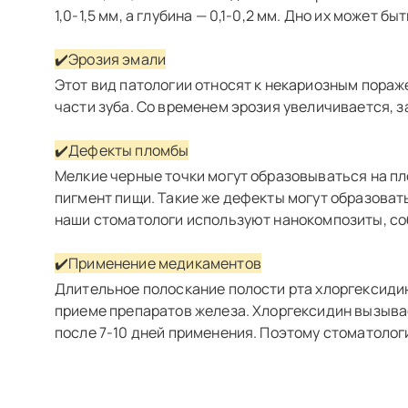
1,0-1,5 мм, а глубина — 0,1-0,2 мм. Дно их может б
✔️Эрозия эмали
Этот вид патологии относят к некариозным пораж
части зуба. Со временем эрозия увеличивается, з
✔️Дефекты пломбы
Мелкие черные точки могут образовываться на пл
пигмент пищи. Такие же дефекты могут образова
наши стоматологи используют нанокомпозиты, со
✔️Применение медикаментов
Длительное полоскание полости рта хлоргексиди
приеме препаратов железа. Хлоргексидин вызывае
после 7-10 дней применения. Поэтому стоматоло