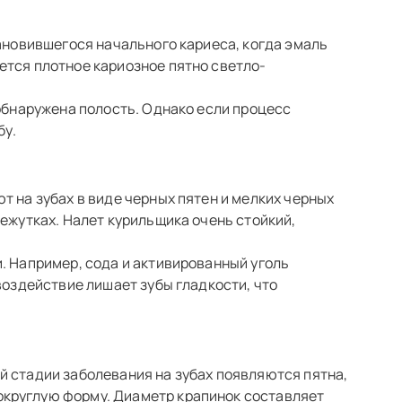
тановившегося начального кариеса, когда эмаль
ется плотное кариозное пятно светло-
 обнаружена полость. Однако если процесс
бу.
 на зубах в виде черных пятен и мелких черных
ежутках. Налет курильщика очень стойкий,
. Например, сода и активированный уголь
воздействие лишает зубы гладкости, что
й стадии заболевания на зубах появляются пятна,
округлую форму. Диаметр крапинок составляет