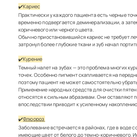
✔️Кариес
Практически у каждого пациента есть черные точ
временно подвергается деминерализации, а затем
коричневого или черного цвета.
Обычно приостановившийся кариес не требует леч
затронул более глубокие ткани и зуб начал порти
✔️Курение
Темный налет на зубах — это проблема многих ку
точек. Особенно пигмент скапливается на передн
поэтому пациент не может самостоятельно убрать
Применение народных средств для очистки пятен 
относятся к сильным абразивам. Они оставляют по
впоследствии приводит к усиленному накоплению
✔️
Флюороз
Заболевание встречается в районах, где в воде 
имеющие цвет от белого до темно-коричневого. 