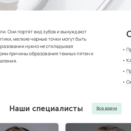
ли. Они портят вид зубов и вынуждают
тики, мелкие черные точки могут быть
бразовании нужно не откладывая
П
трим причины образования темных пятен и
К
даления.
П
О
Наши специалисты
Все врачи