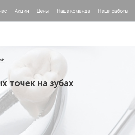
нас
Акции
Цены
Наша команда
Наши работы
ьи
х точек на зубах