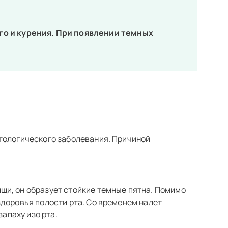
ого и курения. При появлении темных
тологического заболевания. Причиной
щи, он образует стойкие темные пятна. Помимо
здоровья полости рта. Со временем налет
апаху изо рта.