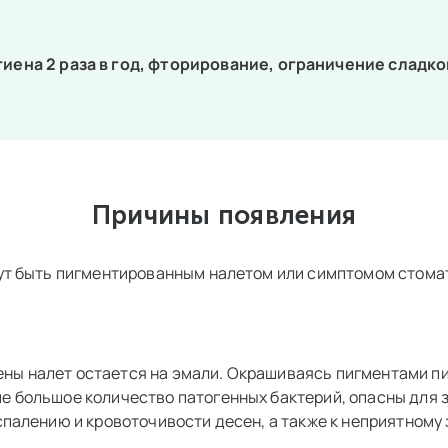
иена 2 раза в год, фторирование, ограничение сладк
Причины появления
огут быть пигментированным налетом или симптомом стома
ны налет остается на эмали. Окрашиваясь пигментами пи
е большое количество патогенных бактерий, опасны для 
спалению и кровоточивости десен, а также к неприятному з