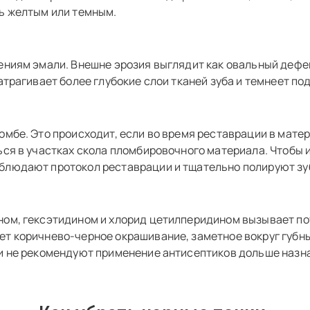
ыть желтым или темным.
ениям эмали. Внешне эрозия выглядит как овальный дефе
атрагивает более глубокие слои тканей зуба и темнеет п
омбе. Это происходит, если во время реставрации в мате
ться в участках скола пломбировочного материала. Чтобы
блюдают протокол реставрации и тщательно полируют зу
ном, гексэтидином и хлорид цетилперидином вызывает по
т коричнево-черное окрашивание, заметное вокруг губны
ги не рекомендуют применение антисептиков дольше назна